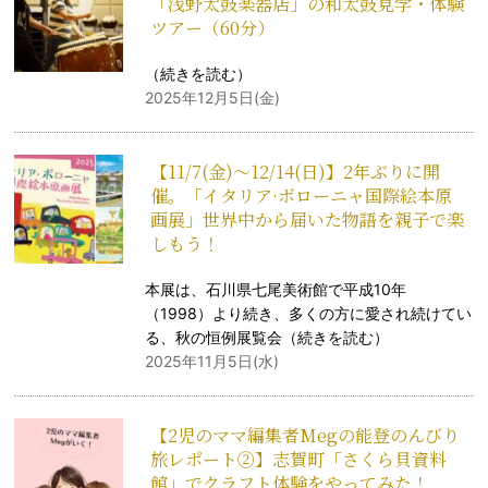
「浅野太鼓楽器店」の和太鼓見学・体験
ツアー（60分）
（
続きを読む
）
2025年12月5日(金)
【11/7(金)～12/14(日)】2年ぶりに開
催。「イタリア·ボローニャ国際絵本原
画展」世界中から届いた物語を親子で楽
しもう！
本展は、石川県七尾美術館で平成10年
（1998）より続き、多くの方に愛され続けてい
る、秋の恒例展覧会（
続きを読む
）
2025年11月5日(水)
【2児のママ編集者Megの能登のんびり
旅レポート②】志賀町「さくら貝資料
館」でクラフト体験をやってみた！