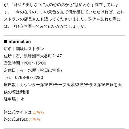
が、‶能登の美しさ”や‶人の心の温かさ”は変わらず存在していま
す。「今の在りのままの景色を見て何か感じていただければ」とレ
ストランの店長さんも語ってくださいました。珠洲を訪れた際に
は、ぜひ立ち寄ってみてはいかがでしょうか。
■Information
店名｜潮騒レストラン
住所｜石川県珠洲市大谷町2−47
営業時間 11:00〜15:00
定休日｜火・水曜（祝日は営業）
TEL｜0768-87-2280
座席数｜カウンター席15席/テーブル席33席/テラス席16席(※悪天
候の際は閉鎖)
駐車場｜ 有
▷公式サイトは
こちら
▷公式SNSは
こちら