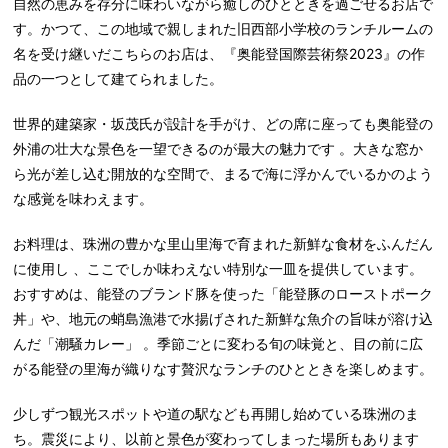
自然の恵みを存分に味わいながら癒しのひとときを過ごせるお店で
す。かつて、この地域で親しまれた旧西部小学校のランチルームの
名を受け継いだこちらのお店は、『奥能登国際芸術祭2023』の作
品の一つとして建てられました。
世界的建築家・坂茂氏が設計を手がけ、どの席に座っても奥能登の
外浦の壮大な景色を一望できるのが最大の魅力です 。大きな窓か
ら光が差し込む開放的な空間で、まるで海に浮かんでいるかのよう
な感覚を味わえます。
お料理は、珠洲の豊かな里山里海で育まれた新鮮な食材をふんだん
に使用し 、ここでしか味わえない特別な一皿を提供しています。
おすすめは、能登のブランド豚を使った「能登豚のローストポーク
丼」や、地元の蛸島漁港で水揚げされた新鮮な魚介の旨味が溶け込
んだ「潮騒カレー」 。季節ごとに変わる旬の味覚と、目の前に広
がる能登の里海が織りなす贅沢なランチのひとときを楽しめます。
少しずつ観光スポットや道の駅なども再開し始めている珠洲のま
ち。震災により、以前と景色が変わってしまった場所もあります