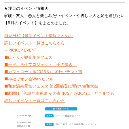
★注目のイベント情報★
家族・友人・恋人と楽しみたいイベントや親しい人と足を運びたい
【9月のイベント】をまとめました。
能登日和【最新イベント情報まとめ】
詳しいイベント一覧はこちらから
－PICKUP EVENT
■ほくりく観光創造フェス
■千里浜再生プロジェクト「千の輝き」
■カフェローエル2025＆にぎわいテント市
■神社でオフ会WANだフル
■和倉温泉元気フェスタ 第2回能登に響けthe和太鼓
■劇団N「落語的幸福論 その参 あなたがあれば、どこまでも」
詳しいイベント一覧はこちらから