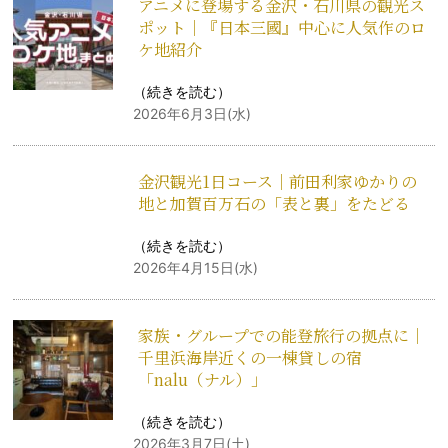
アニメに登場する金沢・石川県の観光ス
ポット｜『日本三國』中心に人気作のロ
ケ地紹介
（
続きを読む
）
2026年6月3日(水)
金沢観光1日コース｜前田利家ゆかりの
地と加賀百万石の「表と裏」をたどる
（
続きを読む
）
2026年4月15日(水)
家族・グループでの能登旅行の拠点に｜
千里浜海岸近くの一棟貸しの宿
「nalu（ナル）」
（
続きを読む
）
2026年3月7日(土)