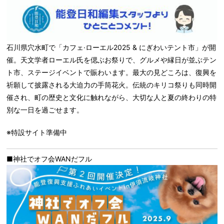
石川県穴水町で「カフェ·ローエル2025 & にぎわいテント市」が開
催。天文学者ローエル氏を偲ぶお祭りで、グルメや縁日が並ぶテン
ト市、ステージイベントで賑わいます。最大の見どころは、復興を
祈願して披露される大迫力の手筒花火。伝統のキリコ祭りも同時開
催され、町の歴史と文化に触れながら、大切な人と夏の終わりの特
別な一日を過ごせます。
※特設サイト準備中
■神社でオフ会WANだフル