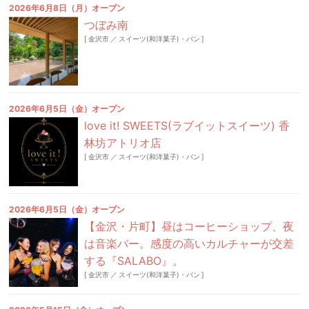
2026年6月8日（月）オープン
つぼみ南
[
金沢市
／
スイーツ(和洋菓子)・パン
]
2026年6月5日（金）オープン
love it! SWEETS(ラブイットスイーツ) 香
林坊アトリオ店
[
金沢市
／
スイーツ(和洋菓子)・パン
]
2026年6月5日（金）オープン
【金沢・片町】昼はコーヒーショップ、夜
は音楽バー。感度の高いカルチャーが交差
する『SALABO』。
[
金沢市
／
スイーツ(和洋菓子)・パン
]