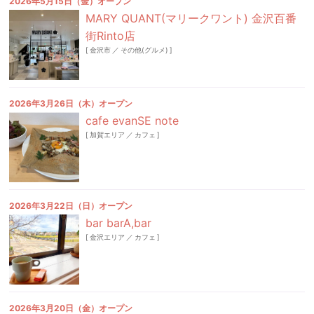
2026年5月15日（金）オープン
MARY QUANT(マリークワント) 金沢百番
街Rinto店
[
金沢市
／
その他(グルメ)
]
2026年3月26日（木）オープン
cafe evanSE note
[
加賀エリア
／
カフェ
]
2026年3月22日（日）オープン
bar barA,bar
[
金沢エリア
／
カフェ
]
2026年3月20日（金）オープン