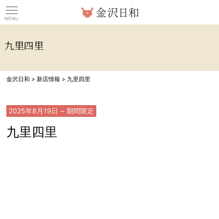
観光情報サイト 金沢日
九里四里
金沢日和
>
新店情報
>
九里四里
2025年8月19日
~ 期間限定
九里四里