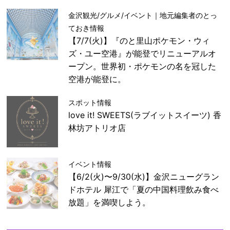
金沢観光/グルメ/イベント｜地元編集者のとっ
ておき情報
【7/7(火)】『のと里山ポケモン・ウィ
ズ・ユー空港』が能登でリニューアルオ
ープン。世界初・ポケモンの名を冠した
空港が能登に。
スポット情報
love it! SWEETS(ラブイットスイーツ) 香
林坊アトリオ店
イベント情報
【6/2(火)〜9/30(水)】金沢ニューグラン
ドホテル 犀江で「夏の中国料理飲み食べ
放題」を満喫しよう。