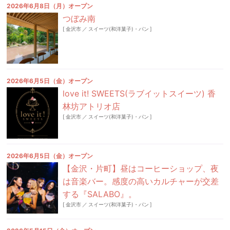
2026年6月8日（月）オープン
つぼみ南
[
金沢市
／
スイーツ(和洋菓子)・パン
]
2026年6月5日（金）オープン
love it! SWEETS(ラブイットスイーツ) 香
林坊アトリオ店
[
金沢市
／
スイーツ(和洋菓子)・パン
]
2026年6月5日（金）オープン
【金沢・片町】昼はコーヒーショップ、夜
は音楽バー。感度の高いカルチャーが交差
する『SALABO』。
[
金沢市
／
スイーツ(和洋菓子)・パン
]