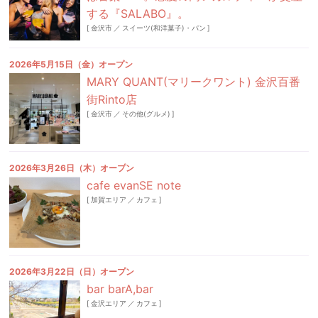
する『SALABO』。
[
金沢市
／
スイーツ(和洋菓子)・パン
]
2026年5月15日（金）オープン
MARY QUANT(マリークワント) 金沢百番
街Rinto店
[
金沢市
／
その他(グルメ)
]
2026年3月26日（木）オープン
cafe evanSE note
[
加賀エリア
／
カフェ
]
2026年3月22日（日）オープン
bar barA,bar
[
金沢エリア
／
カフェ
]