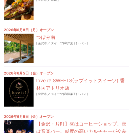
2026年6月8日（月）オープン
つぼみ南
[
金沢市
／
スイーツ(和洋菓子)・パン
]
2026年6月5日（金）オープン
love it! SWEETS(ラブイットスイーツ) 香
林坊アトリオ店
[
金沢市
／
スイーツ(和洋菓子)・パン
]
2026年6月5日（金）オープン
【金沢・片町】昼はコーヒーショップ、夜
は音楽バー。感度の高いカルチャーが交差