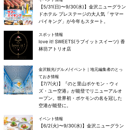
【5/31(日)〜9/30(水)】金沢ニューグラン
ドホテル プレステージの大人気「サマー
バイキング」が今年もスタート。
スポット情報
love it! SWEETS(ラブイットスイーツ) 香
林坊アトリオ店
金沢観光/グルメ/イベント｜地元編集者のとっ
ておき情報
【7/7(火)】『のと里山ポケモン・ウィ
ズ・ユー空港』が能登でリニューアルオ
ープン。世界初・ポケモンの名を冠した
空港が能登に。
イベント情報
【6/2(火)〜9/30(水)】金沢ニューグラン