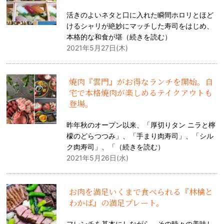
活きのよいネタと口に入れた瞬間ホロリとほど
けるシャリが絶妙にマッチした寿司をはじめ、
本格的な和食が堪（
続きを読む
）
2021年5月27日(木)
焼肉『雲門』がお得なランチを開始。自
宅で本格焼肉が楽しめるテイクアウトも
登場。
昨年秋のオープン以来、「厚切りタン ニラと檸
檬のどらつつみ」、「手まり肉寿司」、「シル
ク肉寿司」、「（
続きを読む
）
2021年5月26日(水)
お肉を満足いくまで食べられる『林檎と
わかば』の満足プレート。
フレンチを基本にしながら、その時々の美味し