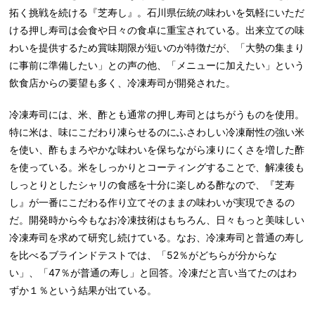
拓く挑戦を続ける『芝寿し』。石川県伝統の味わいを気軽にいただ
ける押し寿司は会食や日々の食卓に重宝されている。出来立ての味
わいを提供するため賞味期限が短いのが特徴だが、「大勢の集まり
に事前に準備したい」との声の他、「メニューに加えたい」という
飲食店からの要望も多く、冷凍寿司が開発された。
冷凍寿司には、米、酢とも通常の押し寿司とはちがうものを使用。
特に米は、味にこだわり凍らせるのにふさわしい冷凍耐性の強い米
を使い、酢もまろやかな味わいを保ちながら凍りにくさを増した酢
を使っている。米をしっかりとコーティングすることで、解凍後も
しっとりとしたシャリの食感を十分に楽しめる酢なので、『芝寿
し』が一番にこだわる作り立てそのままの味わいが実現できるの
だ。開発時から今もなお冷凍技術はもちろん、日々もっと美味しい
冷凍寿司を求めて研究し続けている。なお、冷凍寿司と普通の寿し
を比べるブラインドテストでは、「52％がどちらが分からな
い」、「47％が普通の寿し」と回答。冷凍だと言い当てたのはわ
ずか１％という結果が出ている。