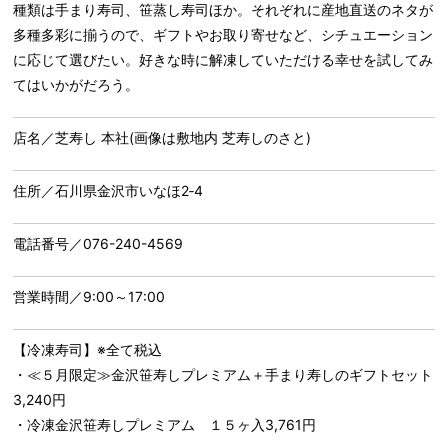
種類は手まり寿司、笹蒸し寿司ほか。それぞれに産地直送のネタが
多種多彩に揃うので、ギフトやお取り寄せなど、シチュエーション
に応じて選びたい。好きな時に解凍していただける幸せを試してみ
てはいかがだろう。
店名／芝寿し 本社(画像は敷地内 芝寿しのさと)
住所／石川県金沢市いなほ2‐4
電話番号／076-240-4569
営業時間／9:00～17:00
【冷凍寿司】※全て税込
・≪５月限定≫金沢笹寿しプレミアム＋手まり寿しのギフトセット
3,240円
・冷凍金沢笹寿しプレミアム １５ヶ入3,761円