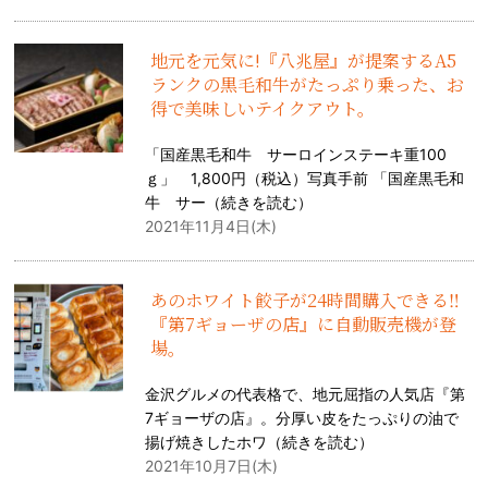
地元を元気に!『八兆屋』が提案するA5
ランクの黒毛和牛がたっぷり乗った、お
得で美味しいテイクアウト。
「国産黒毛和牛 サーロインステーキ重100
ｇ」 1,800円（税込）写真手前 「国産黒毛和
牛 サー（
続きを読む
）
2021年11月4日(木)
あのホワイト餃子が24時間購入できる‼
『第7ギョーザの店』に自動販売機が登
場。
金沢グルメの代表格で、地元屈指の人気店『第
7ギョーザの店』。分厚い皮をたっぷりの油で
揚げ焼きしたホワ（
続きを読む
）
2021年10月7日(木)