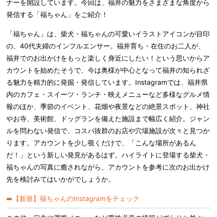
ナーを開設しています。今回は、福井の魅力をさまざまな角度から
発信する「福ちゃん」をご紹介！
「福ちゃん」は、柴犬・福ちゃんの可愛いイラストアイコンが目印
の、40代夫婦のインフルエンサー。福井育ち・在住のお二人が、
福井でのお出かけをもっと楽しく身近にしたい！という思いからア
カウントを始めたそうで、今は奥様が中心となって福井の知られざ
る魅力を精力的に発掘・発信しています。Instagramでは、福井県
内のカフェ・スイーツ・ランチ・映えメニューなど多様なグルメ情
報のほか、季節のイベント、花畑や夜景などの絶景スポット、神社
やお寺、美術館、ドッグランを備えた施設まで幅広く紹介。ジャン
ルを問わない発信で、コスパ抜群のお店や穴場施設が次々と見つか
ります。アカウントを少し覗くだけで、「こんな場所があるん
だ！」という新しい発見があるはず。ハイライトに登場する柴犬・
福ちゃんの写真に癒されながら、アカウントを参考に次のお出かけ
先を検討みてはいかがでしょうか。
➡️【新規】福ちゃんのInstagramをチェック