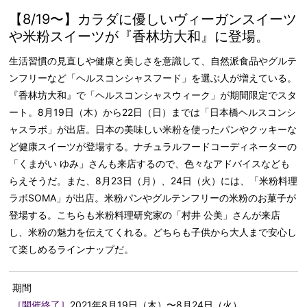
【8/19〜】カラダに優しいヴィーガンスイーツ
や米粉スイーツが『香林坊大和』に登場。
生活習慣の見直しや健康と美しさを意識して、自然派食品やグルテ
ンフリーなど「ヘルスコンシャスフード」を選ぶ人が増えている。
『香林坊大和』で「ヘルスコンシャスウィーク」が期間限定でスタ
ート。8月19日（木）から22日（日）までは「日本橋ヘルスコンシ
ャスラボ」が出店。日本の美味しい米粉を使ったパンやクッキーな
ど健康スイーツが登場する。ナチュラルフードコーディネーターの
「くまがい ゆみ」さんも来店するので、色々なアドバイスなども
らえそうだ。また、8月23日（月）、24日（火）には、「米粉料理
ラボSOMA」が出店。米粉パンやグルテンフリーの米粉のお菓子が
登場する。こちらも米粉料理研究家の「村井 公美」さんが来店
し、米粉の魅力を伝えてくれる。どちらも子供から大人まで安心し
て楽しめるラインナップだ。
期間
［開催終了］
2021年8月19日（木）〜8月24日（火）