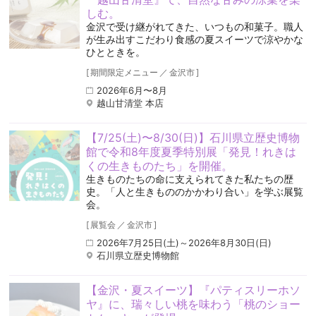
しむ。
金沢で受け継がれてきた、いつもの和菓子。職人
が生み出すこだわり食感の夏スイーツで涼やかな
ひとときを。
[
期間限定メニュー
／
金沢市
]
2026年6月〜8月
越山甘清堂 本店
【7/25(土)〜8/30(日)】石川県立歴史博物
館で令和8年度夏季特別展「発見！れきは
くの生きものたち」を開催。
生きものたちの命に支えられてきた私たちの歴
史。「人と生きもののかかわり合い」を学ぶ展覧
会。
[
展覧会
／
金沢市
]
2026年7月25日(土)～2026年8月30日(日)
石川県立歴史博物館
【金沢・夏スイーツ】『パティスリーホソ
ヤ』に、瑞々しい桃を味わう「桃のショー