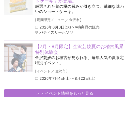
トケーキ」が登場。
厳選された旬の桃の旨みが引き立つ、繊細な味わ
いのショートケーキ。
[
期間限定メニュー
／
金沢市
]
2026年6月3日(水)〜※桃商品の販売
パティスリーホソヤ
【7月・8月限定】金沢芸妓夏のお稽古風景
特別体験会
金沢芸妓のお稽古が見られる、毎年人気の夏限定
特別イベント。
[
イベント
／
金沢市
]
2026年7月4日(土)～8月22日(土)
＞＞ イベント情報をもっと見る