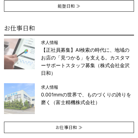
能登日和 ≫
お仕事日和
求人情報
【正社員募集】AI検索の時代に、地域の
お店の「見つかる」を支える。カスタマ
ーサポートスタッフ募集（株式会社金沢
日和）
求人情報
0.001mmの世界で、ものづくりの誇りを
磨く（富士精機株式会社）
お仕事日和 ≫