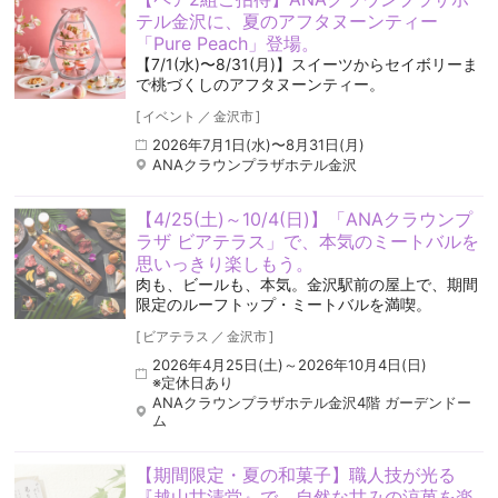
テル金沢に、夏のアフタヌーンティー
「Pure Peach」登場。
【7/1(水)〜8/31(月)】スイーツからセイボリーま
で桃づくしのアフタヌーンティー。
[
イベント
／
金沢市
]
2026年7月1日(水)〜8月31日(月)
ANAクラウンプラザホテル金沢
【4/25(土)～10/4(日)】「ANAクラウンプ
ラザ ビアテラス」で、本気のミートバルを
思いっきり楽しもう。
肉も、ビールも、本気。金沢駅前の屋上で、期間
限定のルーフトップ・ミートバルを満喫。
[
ビアテラス
／
金沢市
]
2026年4月25日(土)～2026年10月4日(日)
※定休日あり
ANAクラウンプラザホテル金沢4階 ガーデンドー
ム
【期間限定・夏の和菓子】職人技が光る
『越山甘清堂』で、自然な甘みの涼菓を楽