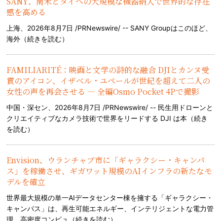
SANY、南米とタイへの大規模な機器納入で世界的な存在
感を高める
上海、2026年8月7日 /PRNewswire/ -- SANY Groupはこのほど、
海外（
続きを読む
）
FAMILIARITÉ：映画と文学の詩的な融合 DJIとカンヌ受
賞のアイコン、イザベル・ユペールが世紀を超えて二人の
女性の声を再会させる — 全編Osmo Pocket 4Pで撮影
中国・深セン、2026年8月7日 /PRNewswire/ -- 民生用ドローンと
クリエイティブなカメラ技術で世界をリードする DJI は本（
続き
を読む
）
Envision、ウランチャブ市に「ギャラクシー・キャンパ
ス」を稼働させ、ギガワット規模のAIインフラの新たなモ
デルを確立
世界最大規模の単一AIデータセンター棟を擁する「ギャラクシー・
キャンパス」は、再生可能エネルギー、インテリジェントな電力管
理、高密度コンピュ（
続きを読む
）