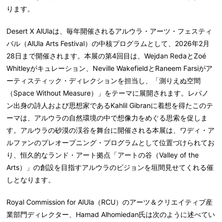
ります。
Desert X AlUlaは、毎年開催されるアルウラ・アーツ・フェスティ
バル（AlUla Arts Festival）の中核プログラムとして、2026年2月
28日まで開催されます。本展の第4回目は、Wejdan RedaとZoé
Whitleyがキュレーション、Neville WakefieldとRaneem Farsiがア
ーティスティック・ディレクションを担当し、「測りえぬ空間
（Space Without Measure）」をテーマに展開されます。レバノ
ン出身の詩人および思想家であるKahlil Gibranに着想を得たこのテ
ーマは、アルウラの自然環境の中で想像力をめぐる思索を促しま
す。アルウラの砂漠の渓谷を舞台に開催される本展は、ワディ・ア
ルファンのプレオープニング・プログラムとして位置づけられてお
り、恒久的なランド・アート拠点「アートの谷（Valley of the
Arts）」の創設を目指すアルウラのビジョンを垣間見せてくれる催
しとなります。
Royal Commission for AlUla（RCU）のアーツ＆クリエイティブ産
業部門ディレクター、Hamad Alhomiedan氏は次のように述べてい