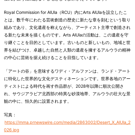
Royal Commission for AlUla（RCU）内にArts AlUlaを設立したこ
とは、数千年にわたる芸術創造の歴史に新たな章を刻むという取り
組みであり、文化遺産を称えながら、アーティスト主導で創造され
る新たな未来を描くものです。Arts AlUlaの活動は、この遺産を守
り継ぐことを目的としています。古いものと新しいもの、地域と世
界を結びつけ、卓越した自然と人類の遺産を擁するアルウラの精神
の中心に芸術を据え続けることを目指しています。
「アートの谷」を意味するワディ・アルファンは、ランド・アート
に特化した世界的な文化デスティネーションです。世界各地のアー
ティストによる時代を画す作品群が、2028年以降に順次公開さ
れ、サウジアラビア北西部の特異な砂漠地帯、アルウラの壮大な景
観の中に、恒久的に設置されます。
写真：
https://mma.prnewswire.com/media/2863002/Desert_X_AlUla_2
026.jpg