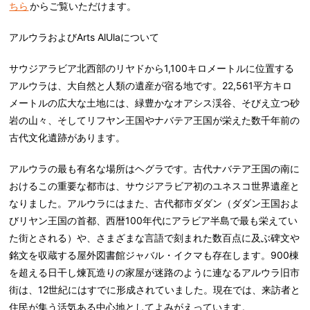
ちら
からご覧いただけます。
アルウラおよびArts AlUla
について
サウジアラビア北西部のリヤドから1,100キロメートルに位置する
アルウラは、大自然と人類の遺産が宿る地です。22,561平方キロ
メートルの広大な土地には、緑豊かなオアシス渓谷、そびえ立つ砂
岩の山々、そしてリフヤン王国やナバテア王国が栄えた数千年前の
古代文化遺跡があります。
アルウラの最も有名な場所はヘグラです。古代ナバテア王国の南に
おけるこの重要な都市は、サウジアラビア初のユネスコ世界遺産と
なりました。アルウラにはまた、古代都市ダダン（ダダン王国およ
びリヤン王国の首都、西暦100年代にアラビア半島で最も栄えてい
た街とされる）や、さまざまな言語で刻まれた数百点に及ぶ碑文や
銘文を収蔵する屋外図書館ジャバル・イクマも存在します。900棟
を超える日干し煉瓦造りの家屋が迷路のように連なるアルウラ旧市
街は、12世紀にはすでに形成されていました。現在では、来訪者と
住民が集う活気ある中心地としてよみがえっています。