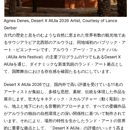
Agnes Denes, Desert X AlUla 2026 Artist, Courtesy of Lance
Gerber
古代の歴史と息をのむような自然に恵まれた世界有数の観光地であ
るサウジアラビア北西部のアルウラは、同地域初のパブリック・ア
ート・ビエンナーレです。アルウラ・アーツ・フェスティバル
（AlUla Arts Festival）の主要プログラムの1つでもあるDesert X
AlUlaを通じ、ダイナミックな新進気鋭のランド・アート拠点とし
て、国際舞台における存在感を確固たるものにしています。
Desert X AlUla 2026では、国内外で高い評価を受けている11名の
アーティストが集結し、多様な思想、素材、伝統を体現した作品を
展示します。壮大なキネティック・スカルプチャー（動く彫刻）か
ら、地上と地下にわたる音響的アプローチまで、すべての委嘱作品
がアルウラの独自の自然環境との深い関係性に基づいて制作されて
います。それにより、場所の特性を生かしたランド・アートの世界
的に重要な拠点として、「Desert X AlUla」の評価がいっそう高ま