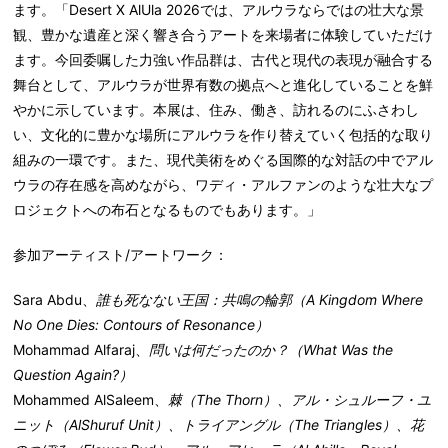
ます。「Desert X AlUla 2026では、アルウラならではの壮大な景
観、豊かな遺産と深く響き合うアートを来場者に体験していただけ
ます。今回委嘱した力強い作品群は、古代と現代の表現が融合する
舞台として、アルウラが世界有数の拠点へと進化していることを鮮
やかに示しています。本展は、住み、働き、訪れるのにふさわし
い、文化的に豊かな場所にアルウラを作り替えていく包括的な取り
組みの一環です。また、現代美術をめぐる国際的な対話の中でアル
ウラの存在感を高めながら、ワディ・アルファンのような壮大なプ
ロジェクトへの布石となるものでもあります。」
参加アーティスト/
アートワーク：
Sara Abdu
、
誰も死なない王国：共鳴の輪郭（
A Kingdom Where
No One Dies: Contours of Resonance
）
Mohammad Alfaraj
、
問いは何だったのか？（
What Was the
Question Again?
）
Mohammed AlSaleem
、
棘（
The Thorn
）、アル・シュルーフ・ユ
ニット（AlShuruf Unit
）、トライアングル（The Triangles
）、花