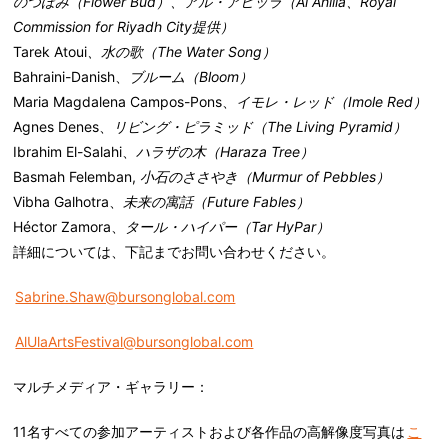
のつぼみ（Flower Bud
）、アル・アヒッラ（Al Ahilla
、Royal
Commission for Riyadh City
提供）
Tarek Atoui
、水の歌（The Water Song
）
Bahraini-Danish
、
ブルーム（
Bloom
）
Maria Magdalena Campos-Pons
、
イモレ・レッド（
Imole Red
）
Agnes Denes
、
リビング・ピラミッド（
The Living Pyramid
）
Ibrahim El-Salahi
、
ハラザの木（
Haraza Tree
）
Basmah Felemban
,
小石のささやき（Murmur of Pebbles
）
Vibha Galhotra
、
未来の寓話（
Future Fables
）
Héctor Zamora
、
タール・ハイパー（
Tar HyPar
）
詳細については、下記までお問い合わせください。
Sabrine.Shaw@bursonglobal.com
AlUlaArtsFestival@bursonglobal.com
マルチメディア・ギャラリー：
11名すべての参加アーティストおよび各作品の高解像度写真は
こ