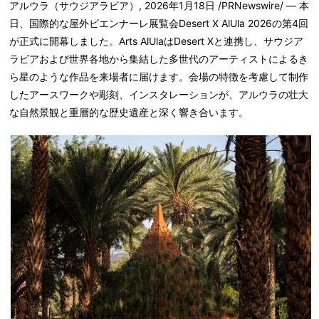
アルウラ（サウジアラビア）
,
2026年1月18日
/PRNewswire/ — 本
日、国際的な屋外ビエンナーレ展覧会Desert X AlUla 2026の第4回
が正式に開幕しました。Arts AlUlaはDesert Xと連携し、サウジア
ラビアおよび世界各地から集結した多世代のアーティストによるき
ら星のような作品を来場者に届けます。会場の特徴を考慮して制作
したアースワークや彫刻、インスタレーションが、アルウラの壮大
な自然景観と重層的な歴史遺産と深く響き合います。