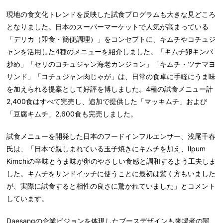
現地の食文化トレンドを反映した試食プログラムも大きな見どころ
となりました。日本のスーパーマーケットで人気が高まっている
「デリカ（即食・簡便調理）」をコンセプトに、キムチやコチュジ
ャンを活用した4種のメニューを紹介しまし
た。「キムチ
卵キンパ
炒め」「セリのコチュジャン海老カンジョン」「キムチ・ツナマヨ
サンド」「コチュジャン肉じゃが」は、日常の食卓に手軽にうま味
を加えられる提案として好評を博しました。4種の試食メニュー計
2,400食はすべて完売し、追加で提供した「マッキムチ」および
「豆腐キムチ」2,600食も完売しました。
試食メニューを開発した日本のフードインフルエンサー、浅尾千春
氏は、「日本で親しまれている玉子焼きにキムチを加え、Ilpum
Kimchiの辛味とうま味が卵のやさしい食感と調和するよう工夫しま
した。キムチをサンドイッチに使うことに最初は驚く方もいました
が、実際に試食すると相性の良さに驚かれていました」とコメント
しています。
Daesangの企業ビジョンを体現したブースデザインも来場者の関