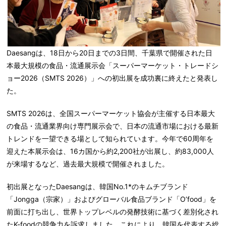
Daesangは、18日から20日までの3日間、千葉県で開催された日
本最大規模の食品・流通展示会「スーパーマーケット・トレードシ
ョー2026（SMTS 2026）」への初出展を成功裏に終えたと発表し
た。
SMTS 2026は、全国スーパーマーケット協会が主催する日本最大
の食品・流通業界向け専門展示会で、日本の流通市場における最新
トレンドを一望できる場として知られています。今年で60周年を
迎えた本展示会は、16カ国から約2,200社が出展し、約83,000人
が来場するなど、過去最大規模で開催されました。
初出展となったDaesangは、韓国No.1*のキムチブランド
「Jongga（宗家）」およびグローバル食品ブランド「O’food」を
前面に打ち出し、世界トップレベルの発酵技術に基づく差別化され
たK-foodの競争力を訴求しました。これにより、韓国を代表する総