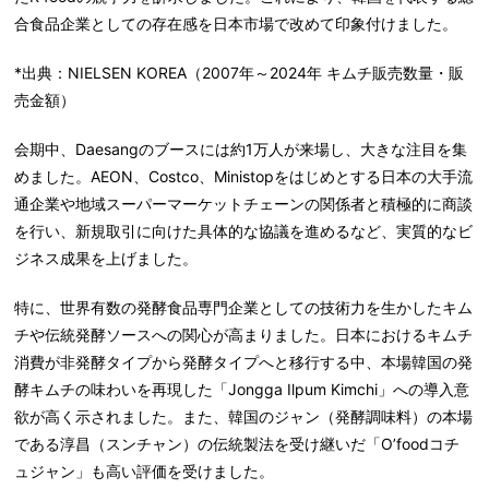
合食品企業としての存在感を日本市場で改めて印象付けました。
*出典：NIELSEN KOREA（2007年～2024年 キムチ販売数量・販
売金額）
会期中、Daesangのブースには約1万人が来場し、大きな注目を集
めました。AEON、Costco、Ministopをはじめとする日本の大手流
通企業や地域スーパーマーケットチェーンの関係者と積極的に商談
を行い、新規取引に向けた具体的な協議を進めるなど、実質的なビ
ジネス成果を上げました。
特に、世界有数の発酵食品専門企業としての技術力を生かしたキム
チや伝統発酵ソースへの関心が高まりました。日本におけるキムチ
消費が非発酵タイプから発酵タイプへと移行する中、本場韓国の発
酵キムチの味わいを再現した「Jongga Ilpum Kimchi」への導入意
欲が高く示されました。また、韓国のジャン（発酵調味料）の本場
である淳昌（スンチャン）の伝統製法を受け継いだ「O’foodコチ
ュジャン」も高い評価を受けました。