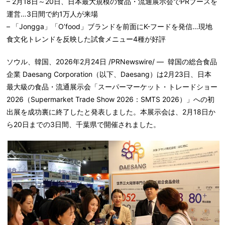
– 2月18日～20日、日本最大規模の食品
・
流通展示
会
で
PRブ
ー
スを
運
営
…
3日間で約1万人が
来
場
– 「Jongga」「O’food」ブランドを前面にK-フ
ー
ドを
発
信…現地
食文化トレンドを反映した試食メニュ
ー
4種が好評
ソウル、韓国、2026年2月24日 /PRNewswire/ — 韓国の総合食品
企業
Daesang Corporation
（以下、Daesang）は2月23日、日本
最大級の食品・流通展示会「スーパーマーケット・トレードショー
2026（Supermarket Trade Show 2026：SMTS 2026）」への初
出展を成功裏に終了したと発表しました。本展示会は、2月18日か
ら20日までの3日間、千葉県で開催されました。