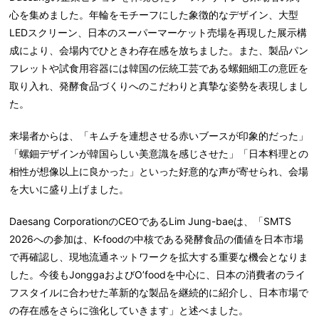
心を集めました。年輪をモチーフにした象徴的なデザイン、大型
LEDスクリーン、日本のスーパーマーケット売場を再現した展示構
成により、会場内でひときわ存在感を放ちました。また、製品パン
フレットや試食用容器には韓国の伝統工芸である螺鈿細工の意匠を
取り入れ、発酵食品づくりへのこだわりと真摯な姿勢を表現しまし
た。
来場者からは、「キムチを連想させる赤いブースが印象的だった」
「螺鈿デザインが韓国らしい美意識を感じさせた」「日本料理との
相性が想像以上に良かった」といった好意的な声が寄せられ、会場
を大いに盛り上げました。
Daesang CorporationのCEOであるLim Jung-baeは、「SMTS
2026への参加は、K-foodの中核である発酵食品の価値を日本市場
で再確認し、現地流通ネットワークを拡大する重要な機会となりま
した。今後もJonggaおよびO’foodを中心に、日本の消費者のライ
フスタイルに合わせた革新的な製品を継続的に紹介し、日本市場で
の存在感をさらに強化していきます」と述べました。