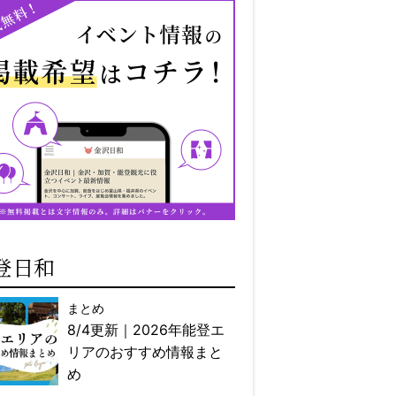
登日和
まとめ
8/4更新｜2026年能登エ
リアのおすすめ情報まと
め