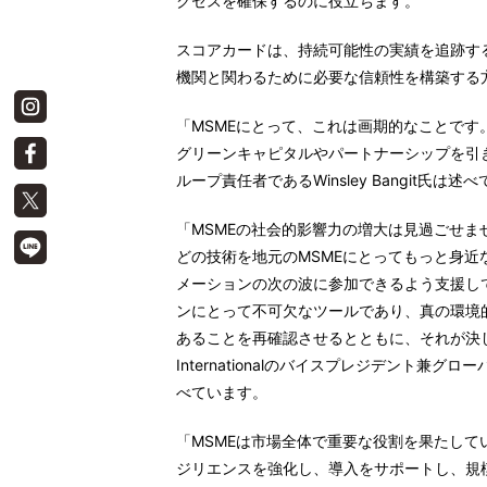
クセスを確保するのに役立ちます。
スコアカードは、持続可能性の実績を追跡す
機関と関わるために必要な信頼性を構築する
「MSMEにとって、これは画期的なことです
グリーンキャピタルやパートナーシップを引き
ループ責任者であるWinsley Bangit氏は述
「MSMEの社会的影響力の増大は見過ごせませ
どの技術を地元のMSMEにとってもっと身
メーションの次の波に参加できるよう支援し
ンにとって不可欠なツールであり、真の環境
あることを再確認させるとともに、それが決し
Internationalのバイスプレジデント兼グロ
べています。
「MSMEは市場全体で重要な役割を果たし
ジリエンスを強化し、導入をサポートし、規模