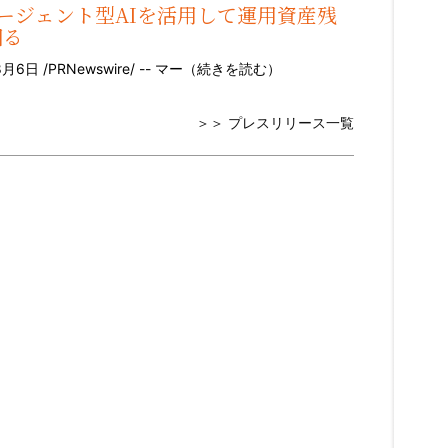
と提携、エージェント型AIを活用して運用資産残
図る
 /PRNewswire/ -- マー（
続きを読む
）
＞＞ プレスリリース一覧