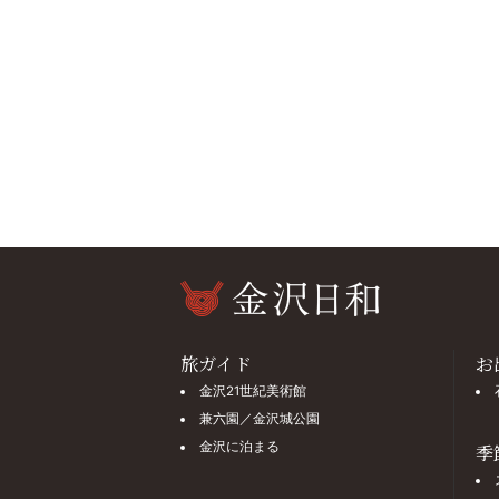
旅ガイド
お
金沢21世紀美術館
兼六園／金沢城公園
金沢に泊まる
季