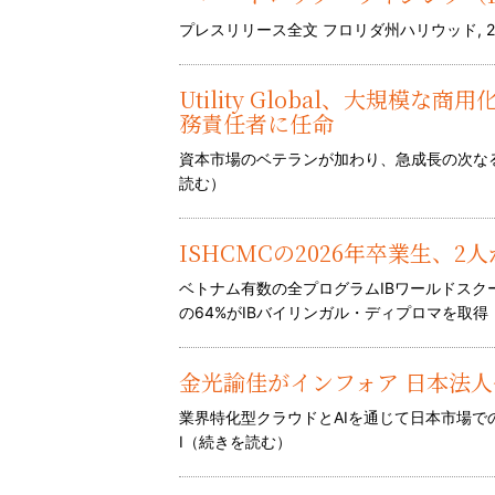
プレスリリース全文 フロリダ州ハリウッド, 2026年
Utility Global、大規模な商
務責任者に任命
資本市場のベテランが加わり、急成長の次なる段
読む
）
ISHCMCの2026年卒業生、2
ベトナム有数の全プログラムIBワールドス
の64%がIBバイリンガル・ディプロマを取得 
金光諭佳がインフォア 日本法
業界特化型クラウドとAIを通じて日本市場
I（
続きを読む
）