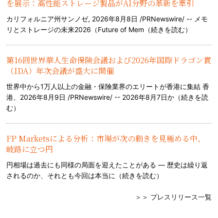
を展示：高性能ストレージ製品がAI分野の革新を牽引
カリフォルニア州サンノゼ, 2026年8月8日 /PRNewswire/ -- メモ
リとストレージの未来2026（Future of Mem（
続きを読む
）
第16回世界華人生命保険会議および2026年国際ドラゴン賞
（IDA）年次会議が盛大に開催
世界中から1万人以上の金融・保険業界のエリートが香港に集結 香
港、2026年8月9日 /PRNewswire/ -- 2026年8月7日か（
続きを読
む
）
FP Marketsによる分析：市場が次の動きを見極める中、
岐路に立つ円
円相場は過去にも同様の局面を迎えたことがある — 歴史は繰り返
されるのか、それとも今回は本当に（
続きを読む
）
＞＞ プレスリリース一覧