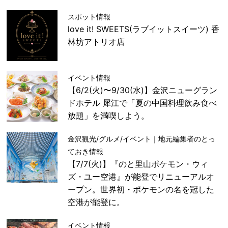
スポット情報
love it! SWEETS(ラブイットスイーツ) 香
林坊アトリオ店
イベント情報
【6/2(火)〜9/30(水)】金沢ニューグラン
ドホテル 犀江で「夏の中国料理飲み食べ
放題」を満喫しよう。
金沢観光/グルメ/イベント｜地元編集者のとっ
ておき情報
【7/7(火)】『のと里山ポケモン・ウィ
ズ・ユー空港』が能登でリニューアルオ
ープン。世界初・ポケモンの名を冠した
空港が能登に。
イベント情報