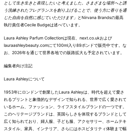
として生き生きと表現したいと考えました。さまざまな場所へと誘
う洗練されたフレグランスを創り上げることで、使う方に香りを通
じた自由を自然に感じていただけます」
とNirvana Brandsの最高
執行責任者Cecile Budgeは述べています。
Laura Ashley Parfum Collectionは現在、next.co.ukおよび
lauraashleybeauty.comにて100ml入り89ポンドで販売中です。な
お、2026年を通じて世界各地での販路拡大も予定されています。
編集者向け注記
Laura Ashleyについて
1953年にロンドンで創業したLaura Ashleyは、時代を超えて愛さ
れるプリントと象徴的なデザインで知られる、世界で広く愛されて
いるホーム、ファッション、ライフスタイルブランドの一つです。
このヘリテージブランドは、英国らしさを体現するブランドとして
広く知られており、婦人服、子ども服、アクセサリー、ホームテキ
スタイル、家具、インテリア、さらにはホスピタリティ体験まで幅