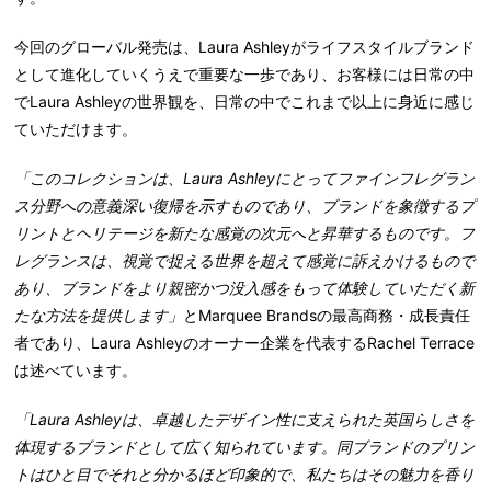
今回のグローバル発売は、Laura Ashleyがライフスタイルブランド
として進化していくうえで重要な一歩であり、お客様には日常の中
でLaura Ashleyの世界観を、日常の中でこれまで以上に身近に感じ
ていただけます。
「このコレクションは、Laura Ashleyにとってファインフレグラン
ス分野への意義深い復帰を示すものであり、ブランドを象徴するプ
リントとヘリテージを新たな感覚の次元へと昇華するものです。フ
レグランスは、視覚で捉える世界を超えて感覚に訴えかけるもので
あり、ブランドをより親密かつ没入感をもって体験していただく新
たな方法を提供します」
とMarquee Brandsの最高商務・成長責任
者であり、Laura Ashleyのオーナー企業を代表するRachel Terrace
は述べています。
「Laura Ashleyは、卓越したデザイン性に支えられた英国らしさを
体現するブランドとして広く知られています。同ブランドのプリン
トはひと目でそれと分かるほど印象的で、私たちはその魅力を香り