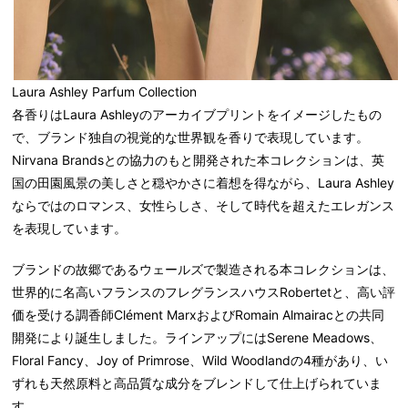
Laura Ashley Parfum Collection
各香りはLaura Ashleyのアーカイブプリントをイメージしたもの
で、ブランド独自の視覚的な世界観を香りで表現しています。
Nirvana Brandsとの協力のもと開発された本コレクションは、英
国の田園風景の美しさと穏やかさに着想を得ながら、Laura Ashley
ならではのロマンス、女性らしさ、そして時代を超えたエレガンス
を表現しています。
ブランドの故郷であるウェールズで製造される本コレクションは、
世界的に名高いフランスのフレグランスハウスRobertetと、高い評
価を受ける調香師Clément MarxおよびRomain Almairacとの共同
開発により誕生しました。ラインアップにはSerene Meadows、
Floral Fancy、Joy of Primrose、Wild Woodlandの4種があり、い
ずれも天然原料と高品質な成分をブレンドして仕上げられていま
す。