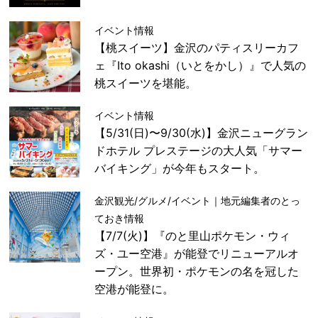
イベント情報
【桃スイーツ】金沢のパティスリーカフ
ェ『Ito okashi（いとをかし）』で人気の
桃スイーツを堪能。
イベント情報
【5/31(日)〜9/30(水)】金沢ニューグラン
ドホテル プレステージの大人気「サマー
バイキング」が今年もスタート。
金沢観光/グルメ/イベント｜地元編集者のとっ
ておき情報
【7/7(火)】『のと里山ポケモン・ウィ
ズ・ユー空港』が能登でリニューアルオ
ープン。世界初・ポケモンの名を冠した
空港が能登に。