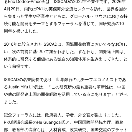
るEric Dodoo-Amoo氏は、ISSCADの2022年卒業生です。2026年
4月29日、両氏はPKUの英傑海外交流センターを訪れ、世界各国か
ら集まった学生や卒業生とともに、グローバル・サウスにおける持
続可能な開発をテーマとするフォーラムを通じて、同研究所の10
周年を祝いました。
2016年に設立されたISSCADは、国際開発教育において今なお珍し
い、次の前提に基づいて築かれました。すなわち、開発途上国は、
体系的に研究する価値のある独自の知識体系を生み出してきた、と
いう前提です。
ISSCADの名誉院長であり、世界銀行の元チーフエコノミストであ
るJustin Yifu Lin氏は、「この研究所の最も重要な革新性は、中国
や他の開発途上国の開発経験を活用している点にあります」と述べ
ました。
記念フォーラムには、政府要人、学者、外交官が集まりました。
PKU評議会議長のHe Guangcai氏と、中国国際開発協力庁、商務
部、教育部の高官らは、人材育成、政策研究、国際交流のプラット