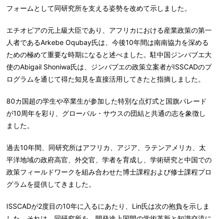
フォームとして同研究所を支える姿勢を改めて示しました。
エチオピアの元上級大臣であり、アフリカにおける産業政策の第一
人者であるArkebe Oqubay氏は、今後10年間は南南協力を深める
ための極めて重要な時期になると述べました。駐中国ジンバブエ大
使のAbigail Shoniwa氏は、ジンバブエの政策立案者がISSCADのプ
ログラムを通じて得た知見を直接活用してきたと指摘しました。
80カ国超の学生や卒業生が参加した特別な点灯式と国旗パレード
が10周年を彩り、グローバル・サウスの団結と共通の志を象徴し
ました。
過去10年間、同研究所はアフリカ、アジア、ラテンアメリカ、太
平洋地域の政府高官、外交官、学者を育成し、学術研究と中国での
政策フィールドワークを組み合わせた博士課程および修士課程プロ
グラムを提供してきました。
ISSCADが2度目の10年に入るにあたり、Lin氏は次の抱負を示しま
した。それは、同研究所を、開発途上国間の学術革新と知識交流に