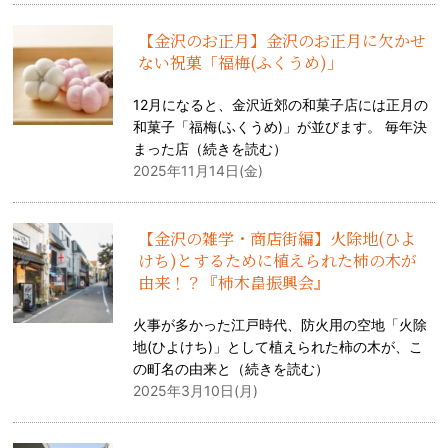
【金沢のお正月】金沢のお正月に欠かせ
ない祝菓「福梅(ふくうめ)」
12月になると、金沢近郊の和菓子店には正月の
和菓子「福梅(ふくうめ)」が並びます。 毎年決
まった店（
続きを読む
）
2025年11月14日(金)
【金沢の雑学・商店街編】火除地(ひよ
けち)とするために植えられた柿の木が
由来！？『柿木畠振興会』
火事が多かった江戸時代、防火用の空地「火除
地(ひよけち)」として植えられた柿の木が、こ
の町名の由来と（
続きを読む
）
2025年3月10日(月)