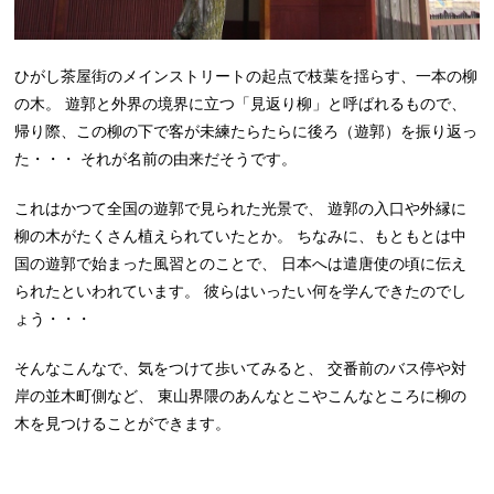
ひがし茶屋街のメインストリートの起点で枝葉を揺らす、一本の柳
の木。 遊郭と外界の境界に立つ「見返り柳」と呼ばれるもので、
帰り際、この柳の下で客が未練たらたらに後ろ（遊郭）を振り返っ
た・・・ それが名前の由来だそうです。
これはかつて全国の遊郭で見られた光景で、 遊郭の入口や外縁に
柳の木がたくさん植えられていたとか。 ちなみに、もともとは中
国の遊郭で始まった風習とのことで、 日本へは遣唐使の頃に伝え
られたといわれています。 彼らはいったい何を学んできたのでし
ょう・・・
そんなこんなで、気をつけて歩いてみると、 交番前のバス停や対
岸の並木町側など、 東山界隈のあんなとこやこんなところに柳の
木を見つけることができます。