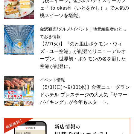
【桃スイーツ】金沢のパティスリーカフ
ェ『Ito okashi（いとをかし）』で人気の
桃スイーツを堪能。
金沢観光/グルメ/イベント｜地元編集者のとっ
ておき情報
【7/7(火)】『のと里山ポケモン・ウィ
ズ・ユー空港』が能登でリニューアルオ
ープン。世界初・ポケモンの名を冠した
空港が能登に。
イベント情報
【5/31(日)〜9/30(水)】金沢ニューグラン
ドホテル プレステージの大人気「サマー
バイキング」が今年もスタート。