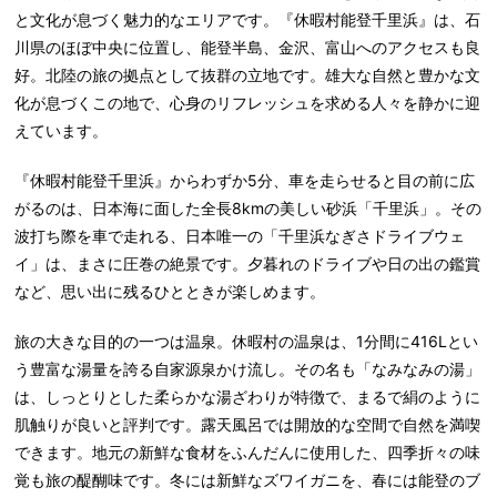
と文化が息づく魅力的なエリアです。『休暇村能登千里浜』は、石
川県のほぼ中央に位置し、能登半島、金沢、富山へのアクセスも良
好。北陸の旅の拠点として抜群の立地です。雄大な自然と豊かな文
化が息づくこの地で、心身のリフレッシュを求める人々を静かに迎
えています。
『休暇村能登千里浜』からわずか5分、車を走らせると目の前に広
がるのは、日本海に面した全長8kmの美しい砂浜「千里浜」。その
波打ち際を車で走れる、日本唯一の「千里浜なぎさドライブウェ
イ」は、まさに圧巻の絶景です。夕暮れのドライブや日の出の鑑賞
など、思い出に残るひとときが楽しめます。
旅の大きな目的の一つは温泉。休暇村の温泉は、1分間に416Lとい
う豊富な湯量を誇る自家源泉かけ流し。その名も「なみなみの湯」
は、しっとりとした柔らかな湯ざわりが特徴で、まるで絹のように
肌触りが良いと評判です。露天風呂では開放的な空間で自然を満喫
できます。地元の新鮮な食材をふんだんに使用した、四季折々の味
覚も旅の醍醐味です。冬には新鮮なズワイガニを、春には能登のブ