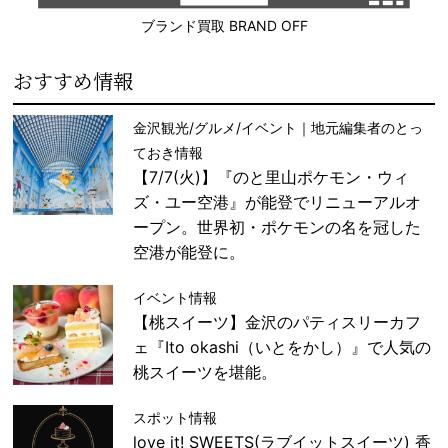
ブランド買取 BRAND OFF
おすすめ情報
金沢観光/グルメ/イベント｜地元編集者のとっ
ておき情報
【7/7(火)】『のと里山ポケモン・ウィ
ズ・ユー空港』が能登でリニューアルオ
ープン。世界初・ポケモンの名を冠した
空港が能登に。
イベント情報
【桃スイーツ】金沢のパティスリーカフ
ェ『Ito okashi（いとをかし）』で人気の
桃スイーツを堪能。
スポット情報
love it! SWEETS(ラブイットスイーツ) 香