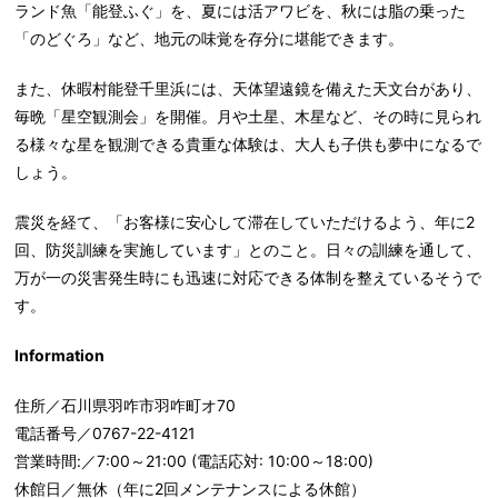
ランド魚「能登ふぐ」を、夏には活アワビを、秋には脂の乗った
「のどぐろ」など、地元の味覚を存分に堪能できます。
また、休暇村能登千里浜には、天体望遠鏡を備えた天文台があり、
毎晩「星空観測会」を開催。月や土星、木星など、その時に見られ
る様々な星を観測できる貴重な体験は、大人も子供も夢中になるで
しょう。
震災を経て、「お客様に安心して滞在していただけるよう、年に2
回、防災訓練を実施しています」とのこと。日々の訓練を通して、
万が一の災害発生時にも迅速に対応できる体制を整えているそうで
す。
Information
住所／石川県羽咋市羽咋町オ70
電話番号／0767-22-4121
営業時間:／7:00～21:00 (電話応対: 10:00～18:00)
休館日／無休（年に2回メンテナンスによる休館）