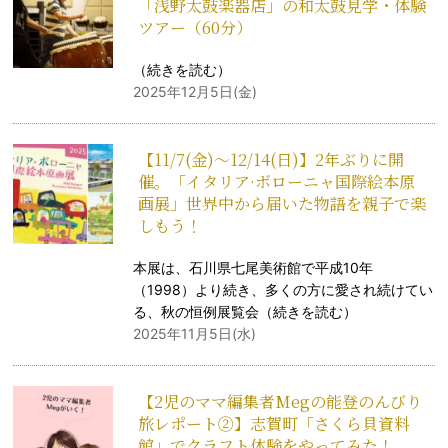
「浅野太鼓楽器店」の和太鼓見学・体験
ツアー（60分）
（
続きを読む
）
2025年12月5日(金)
【11/7(金)～12/14(日)】2年ぶりに開
催。「イタリア·ボローニャ国際絵本原
画展」世界中から届いた物語を親子で楽
しもう！
本展は、石川県七尾美術館で平成10年
（1998）より続き、多くの方に愛され続けてい
る、秋の恒例展覧会（
続きを読む
）
2025年11月5日(水)
【2児のママ編集者Megの能登のんびり
旅レポート②】志賀町「さくら貝資料
館」でクラフト体験をやってみた！