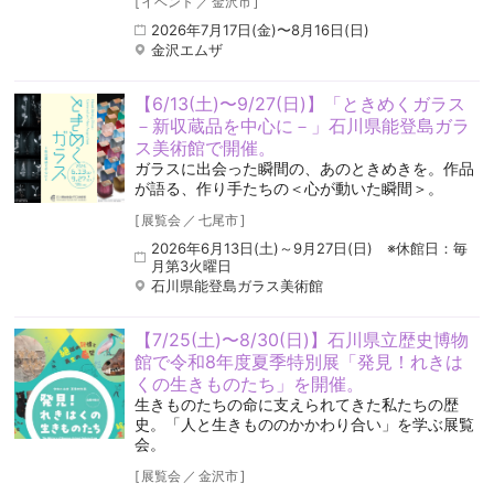
[
イベント
／
金沢市
]
2026年7月17日(金)〜8月16日(日)
金沢エムザ
【6/13(土)〜9/27(日)】「ときめくガラス
－新収蔵品を中心に－」石川県能登島ガラ
ス美術館で開催。
ガラスに出会った瞬間の、あのときめきを。作品
が語る、作り手たちの＜心が動いた瞬間＞。
[
展覧会
／
七尾市
]
2026年6月13日(土)～9月27日(日) ※休館日：毎
月第3火曜日
石川県能登島ガラス美術館
【7/25(土)〜8/30(日)】石川県立歴史博物
館で令和8年度夏季特別展「発見！れきは
くの生きものたち」を開催。
生きものたちの命に支えられてきた私たちの歴
史。「人と生きもののかかわり合い」を学ぶ展覧
会。
[
展覧会
／
金沢市
]