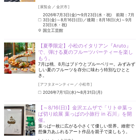
[
展覧会
／
金沢市
]
2026年7月3日(金)〜9月23日(水・祝) 前期：7月
3日(金)～8月16日(日)／後期：8月18日(火)～9月
23日(水・祝)
国立工芸館
【夏季限定】小松のイタリアン『Aruto』
で、弾ける夏のフルーツパーティーを楽し
もう。
7月は桃、8月はブドウとブルーベリー。みずみず
しい夏のフルーツを存分に味わう特別なひとと
き。
[
アフタヌーンティー
／
小松市
]
2026年7月1日(水)〜8月31日(月)
【～8/16(日)】金沢エムザで「リト＠葉っ
ぱ切り絵展 葉っぱの小旅行 in 石川」を開
催。
葉っぱ一枚に広がる小さくて優しい世界。緻密で
想像力あふれるアート作品を親子で楽しもう。