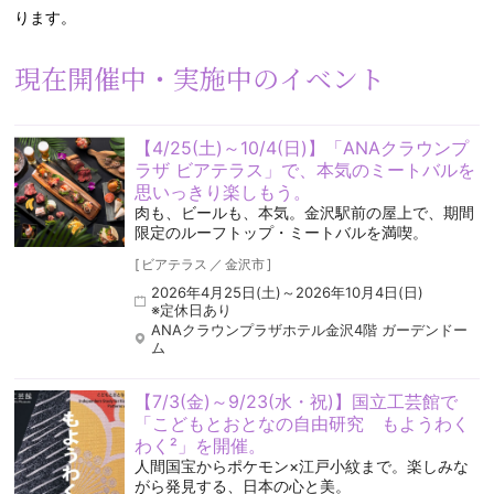
ります。
現在開催中・実施中のイベント
【4/25(土)～10/4(日)】「ANAクラウンプ
ラザ ビアテラス」で、本気のミートバルを
思いっきり楽しもう。
肉も、ビールも、本気。金沢駅前の屋上で、期間
限定のルーフトップ・ミートバルを満喫。
[
ビアテラス
／
金沢市
]
2026年4月25日(土)～2026年10月4日(日)
※定休日あり
ANAクラウンプラザホテル金沢4階 ガーデンドー
ム
【7/3(金)～9/23(水・祝)】国立工芸館で
「こどもとおとなの自由研究 もようわく
わく²」を開催。
人間国宝からポケモン×江戸小紋まで。楽しみな
がら発見する、日本の心と美。