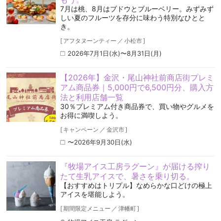
7月は桃、8月はブドウとブルーベリー。みずみず
しい夏のフルーツを存分に味わう特別なひとと
き。
[
アフタヌーンティー
／
小松市
]
2026年7月1日(水)〜8月31日(月)
【2026年】金沢・尾山神社前商店街プレミ
アム商品券｜5,000円で6,500円分、購入方
法と利用店舗一覧
30％プレミアム付き商品券で、買い物やグルメを
お得に満喫しよう。
[
キャンペーン
／
金沢市
]
〜2026年9月30日(水)
『牧場アイス工房ラグーン』が届ける搾り
たて生乳アイスで、暑さを乗り切る。
【おすすめはトリプル】なめらかな口どけの極上
アイスを堪能しよう。
[
期間限定メニュー
／
津幡町
]