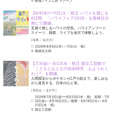
牧場アイス工房 ラグーン
【8/6(木)〜11日(火・祝)】ハワイを感じる
6日間。「ハワイフェア2026」を香林坊大
和にて開催。
五感で感じるハワイの空気️。ハワイアンフード、
スイーツ、雑貨、ライブを金沢で体験しよう。
[
催事
／
金沢市
]
2026年8月6日(木)～11日(火・祝)
香林坊大和
【7/3(金)～9/23(水・祝)】国立工芸館で
「こどもとおとなの自由研究 もようわく
わく²」を開催。
人間国宝からポケモン×江戸小紋まで。楽しみな
がら発見する、日本の心と美。
[
展覧会
／
金沢市
]
2026年7月3日(金)〜9月23日(水・祝) 前期：7月
3日(金)～8月16日(日)／後期：8月18日(火)～9月
23日(水・祝)
国立工芸館