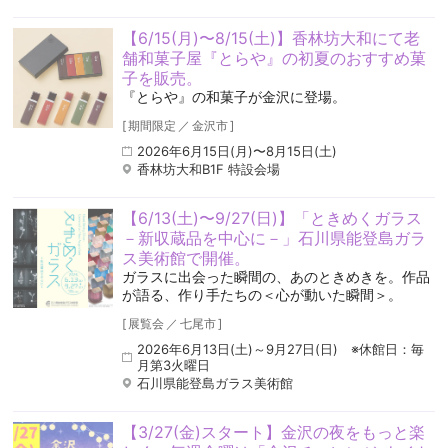
【6/15(月)〜8/15(土)】香林坊大和にて老
舗和菓子屋『とらや』の初夏のおすすめ菓
子を販売。
『とらや』の和菓子が金沢に登場。
[
期間限定
／
金沢市
]
2026年6月15日(月)〜8月15日(土)
香林坊大和B1F 特設会場
【6/13(土)〜9/27(日)】「ときめくガラス
－新収蔵品を中心に－」石川県能登島ガラ
ス美術館で開催。
ガラスに出会った瞬間の、あのときめきを。作品
が語る、作り手たちの＜心が動いた瞬間＞。
[
展覧会
／
七尾市
]
2026年6月13日(土)～9月27日(日) ※休館日：毎
月第3火曜日
石川県能登島ガラス美術館
【3/27(金)スタート】金沢の夜をもっと楽