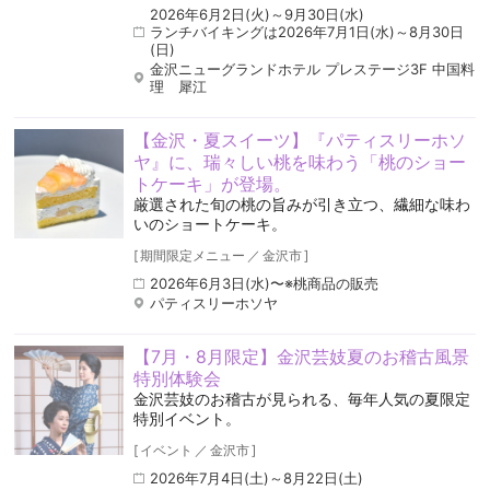
2026年6月2日(火)～9月30日(水)
ランチバイキングは2026年7月1日(水)～8月30日
(日)
金沢ニューグランドホテル プレステージ3F 中国料
理 犀江
【金沢・夏スイーツ】『パティスリーホソ
ヤ』に、瑞々しい桃を味わう「桃のショー
トケーキ」が登場。
厳選された旬の桃の旨みが引き立つ、繊細な味わ
いのショートケーキ。
[
期間限定メニュー
／
金沢市
]
2026年6月3日(水)〜※桃商品の販売
パティスリーホソヤ
【7月・8月限定】金沢芸妓夏のお稽古風景
特別体験会
金沢芸妓のお稽古が見られる、毎年人気の夏限定
特別イベント。
[
イベント
／
金沢市
]
2026年7月4日(土)～8月22日(土)