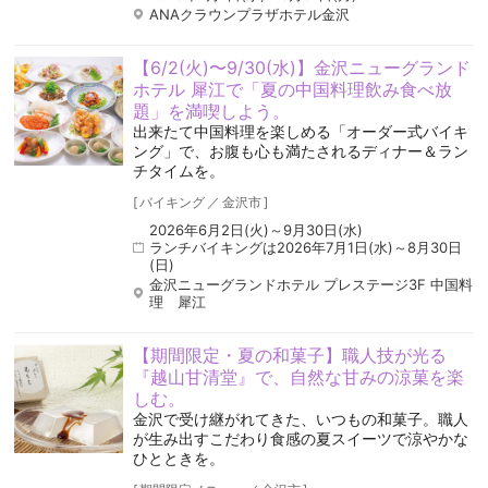
ANAクラウンプラザホテル金沢
【6/2(火)〜9/30(水)】金沢ニューグランド
ホテル 犀江で「夏の中国料理飲み食べ放
題」を満喫しよう。
出来たて中国料理を楽しめる「オーダー式バイキ
ング」で、お腹も心も満たされるディナー＆ラン
チタイムを。
[
バイキング
／
金沢市
]
2026年6月2日(火)～9月30日(水)
ランチバイキングは2026年7月1日(水)～8月30日
(日)
金沢ニューグランドホテル プレステージ3F 中国料
理 犀江
【期間限定・夏の和菓子】職人技が光る
『越山甘清堂』で、自然な甘みの涼菓を楽
しむ。
金沢で受け継がれてきた、いつもの和菓子。職人
が生み出すこだわり食感の夏スイーツで涼やかな
ひとときを。