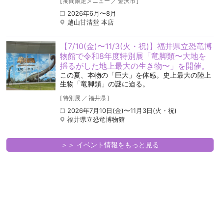
[
期間限定メニュー
／
金沢市
]
2026年6月〜8月
越山甘清堂 本店
【7/10(金)〜11/3(火・祝)】福井県立恐竜博
物館で令和8年度特別展「竜脚類〜大地を
揺るがした地上最大の生き物〜」を開催。
この夏、本物の「巨大」を体感。史上最大の陸上
生物「竜脚類」の謎に迫る。
[
特別展
／
福井県
]
2026年7月10日(金)〜11月3日(火・祝)
福井県立恐竜博物館
＞＞ イベント情報をもっと見る