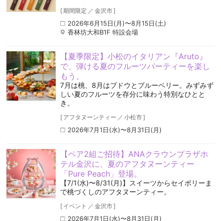
[
期間限定
／
金沢市
]
2026年6月15日(月)〜8月15日(土)
香林坊大和B1F 特設会場
【夏季限定】小松のイタリアン『Aruto』
で、弾ける夏のフルーツパーティーを楽し
もう。
7月は桃、8月はブドウとブルーベリー。みずみず
しい夏のフルーツを存分に味わう特別なひとと
き。
[
アフタヌーンティー
／
小松市
]
2026年7月1日(水)〜8月31日(月)
【ペア2組ご招待】ANAクラウンプラザホ
テル金沢に、夏のアフタヌーンティー
「Pure Peach」登場。
【7/1(水)〜8/31(月)】スイーツからセイボリーま
で桃づくしのアフタヌーンティー。
[
イベント
／
金沢市
]
2026年7月1日(水)〜8月31日(月)