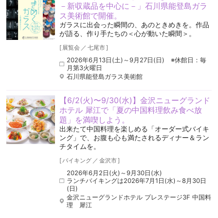
－新収蔵品を中心に－」石川県能登島ガラ
ス美術館で開催。
ガラスに出会った瞬間の、あのときめきを。作品
が語る、作り手たちの＜心が動いた瞬間＞。
[
展覧会
／
七尾市
]
2026年6月13日(土)～9月27日(日) ※休館日：毎
月第3火曜日
石川県能登島ガラス美術館
【6/2(火)〜9/30(水)】金沢ニューグランド
ホテル 犀江で「夏の中国料理飲み食べ放
題」を満喫しよう。
出来たて中国料理を楽しめる「オーダー式バイキ
ング」で、お腹も心も満たされるディナー＆ラン
チタイムを。
[
バイキング
／
金沢市
]
2026年6月2日(火)～9月30日(水)
ランチバイキングは2026年7月1日(水)～8月30日
(日)
金沢ニューグランドホテル プレステージ3F 中国料
理 犀江