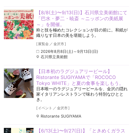
【8/8(土)〜9/13(日)】石川県立美術館にて
「巴水・夢二・暁斎 ～ニッポンの美紙展
～」を開催。
粋と技を極めたコレクションが目の前に。和紙が
織りなす日本の美を堪能しよう。
[
展覧会
／
金沢市
]
2026年8月8日(土)～9月13日(日)
石川県立美術館
【日本初のラグジュアリービール】
Ristorante SUGIYAMAで「ROCOCO
Tokyo WHITE」と夏の食事を楽しもう。
日本唯一のラグジュアリービールを、金沢の隠れ
家イタリアンレストランで味わう特別なひとと
き。
[
イベント
／
金沢市
]
Ristorante SUGIYAMA
【6/13(土)〜9/27(日)】「ときめくガラス