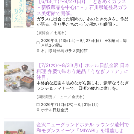
【6/13(土)〜9/27(日)】「ときめくガラス
－新収蔵品を中心に－」石川県能登島ガラ
ス美術館で開催。
ガラスに出会った瞬間の、あのときめきを。作品
が語る、作り手たちの＜心が動いた瞬間＞。
[
展覧会
／
七尾市
]
2026年6月13日(土)～9月27日(日) ※休館日：毎
月第3火曜日
石川県能登島ガラス美術館
【7/2(木)〜8/31(月)】ホテル日航金沢 日本
料理 弁慶で味わう絶品「うなぎフェア」に
注目。
本格的な庭園を眺めながら楽しむ、豪華なうなぎ
ランチ＆ディナーで、日頃の疲れに癒しを。
[
期間限定メニュー
／
金沢市
]
2026年7月2日(木)～8月31日(月)
ホテル日航金沢
金沢ニューグランドホテル ラウンジ遠州で
和モダンスイーツ「MIYABI」を堪能しよ