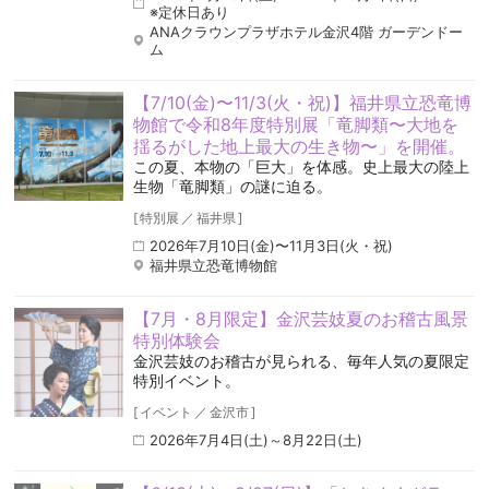
※定休日あり
ANAクラウンプラザホテル金沢4階 ガーデンドー
ム
【7/10(金)〜11/3(火・祝)】福井県立恐竜博
物館で令和8年度特別展「竜脚類〜大地を
揺るがした地上最大の生き物〜」を開催。
この夏、本物の「巨大」を体感。史上最大の陸上
生物「竜脚類」の謎に迫る。
[
特別展
／
福井県
]
2026年7月10日(金)〜11月3日(火・祝)
福井県立恐竜博物館
【7月・8月限定】金沢芸妓夏のお稽古風景
特別体験会
金沢芸妓のお稽古が見られる、毎年人気の夏限定
特別イベント。
[
イベント
／
金沢市
]
2026年7月4日(土)～8月22日(土)