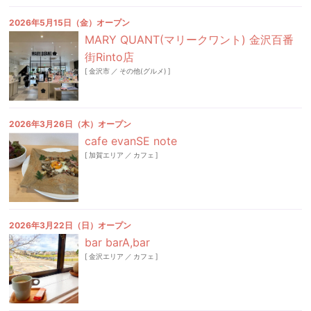
2026年5月15日（金）オープン
MARY QUANT(マリークワント) 金沢百番
街Rinto店
[
金沢市
／
その他(グルメ)
]
2026年3月26日（木）オープン
cafe evanSE note
[
加賀エリア
／
カフェ
]
2026年3月22日（日）オープン
bar barA,bar
[
金沢エリア
／
カフェ
]