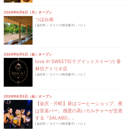
2026年6月8日（月）オープン
つぼみ南
[
金沢市
／
スイーツ(和洋菓子)・パン
]
2026年6月5日（金）オープン
love it! SWEETS(ラブイットスイーツ) 香
林坊アトリオ店
[
金沢市
／
スイーツ(和洋菓子)・パン
]
2026年6月5日（金）オープン
【金沢・片町】昼はコーヒーショップ、夜
は音楽バー。感度の高いカルチャーが交差
する『SALABO』。
[
金沢市
／
スイーツ(和洋菓子)・パン
]