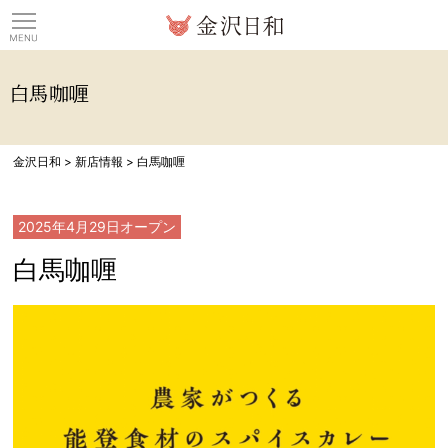
観光情報サイト 金沢日
白馬咖喱
金沢日和
>
新店情報
>
白馬咖喱
2025年4月29日
オープン
白馬咖喱