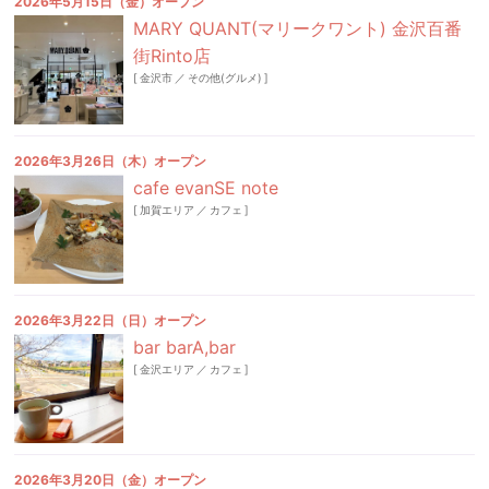
2026年5月15日（金）オープン
MARY QUANT(マリークワント) 金沢百番
街Rinto店
[
金沢市
／
その他(グルメ)
]
2026年3月26日（木）オープン
cafe evanSE note
[
加賀エリア
／
カフェ
]
2026年3月22日（日）オープン
bar barA,bar
[
金沢エリア
／
カフェ
]
2026年3月20日（金）オープン