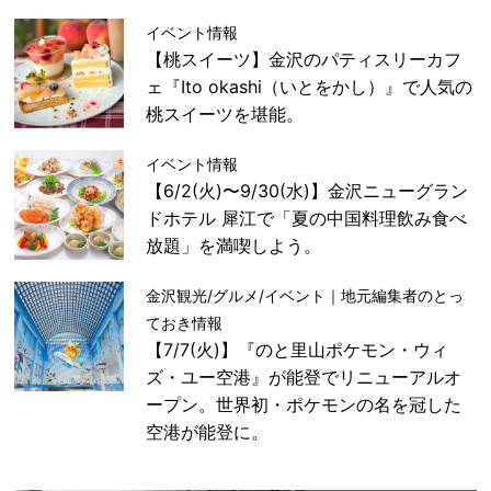
イベント情報
【桃スイーツ】金沢のパティスリーカフ
ェ『Ito okashi（いとをかし）』で人気の
桃スイーツを堪能。
イベント情報
【6/2(火)〜9/30(水)】金沢ニューグラン
ドホテル 犀江で「夏の中国料理飲み食べ
放題」を満喫しよう。
金沢観光/グルメ/イベント｜地元編集者のとっ
ておき情報
【7/7(火)】『のと里山ポケモン・ウィ
ズ・ユー空港』が能登でリニューアルオ
ープン。世界初・ポケモンの名を冠した
空港が能登に。