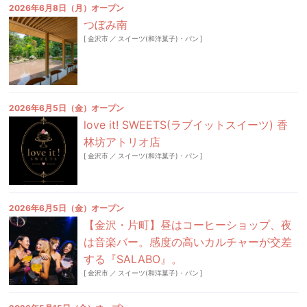
2026年6月8日（月）オープン
つぼみ南
[
金沢市
／
スイーツ(和洋菓子)・パン
]
2026年6月5日（金）オープン
love it! SWEETS(ラブイットスイーツ) 香
林坊アトリオ店
[
金沢市
／
スイーツ(和洋菓子)・パン
]
2026年6月5日（金）オープン
【金沢・片町】昼はコーヒーショップ、夜
は音楽バー。感度の高いカルチャーが交差
する『SALABO』。
[
金沢市
／
スイーツ(和洋菓子)・パン
]