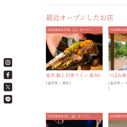
最近オープンしたお店
2026年6月27日（土）オープン
2026年6
金沢 鮨と日本ワイン 藍AO
つぼみ南
[
金沢市
／
寿司
]
[
金沢市
／
]
2026年6月5日（金）オープン
2026年5