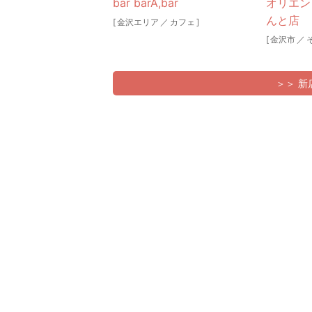
bar barA,bar
オリエン
んと店
[
金沢エリア
／
カフェ
]
[
金沢市
／
＞＞ 