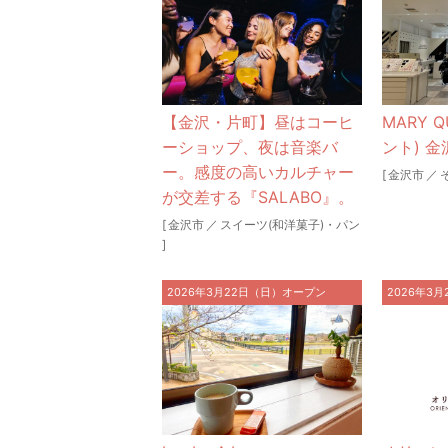
【金沢・片町】昼はコーヒ
MARY 
ーショップ、夜は音楽バ
ント) 金
ー。感度の高いカルチャー
[
金沢市
／
が交差する『SALABO』。
[
金沢市
／
スイーツ(和洋菓子)・パン
]
2026年3月22日（日）オープン
2026年3