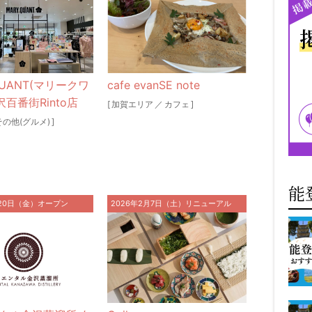
QUANT(マリークワ
cafe evanSE note
沢百番街Rinto店
[
加賀エリア
／
カフェ
]
その他(グルメ)
]
能
月20日（金）オープン
2026年2月7日（土）リニューアル