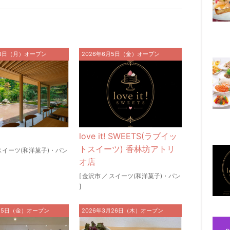
月8日（月）オープン
2026年6月5日（金）オープン
love it! SWEETS(ラブイッ
トスイーツ) 香林坊アトリ
スイーツ(和洋菓子)・パン
オ店
[
金沢市
／
スイーツ(和洋菓子)・パン
]
月15日（金）オープン
2026年3月26日（木）オープン