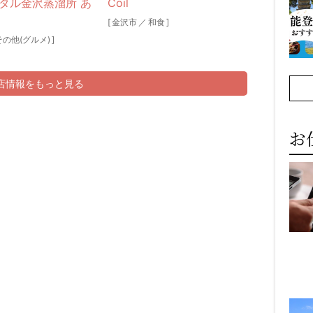
タル金沢蒸溜所 あ
Coil
[
金沢市
／
和食
]
その他(グルメ)
]
新店情報をもっと見る
お