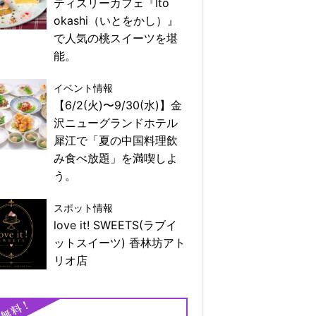
ティスリーカフェ『Ito
okashi（いとをかし）』
で人気の桃スイーツを堪
能。
イベント情報
【6/2(火)〜9/30(水)】金
沢ニューグランドホテル
犀江で「夏の中国料理飲
み食べ放題」を満喫しよ
う。
スポット情報
love it! SWEETS(ラブイ
ットスイーツ) 香林坊アト
リオ店