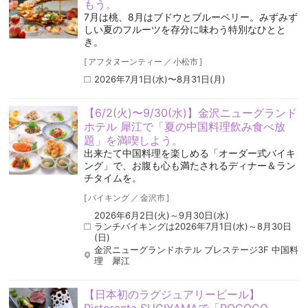
もう。
7月は桃、8月はブドウとブルーベリー。みずみず
しい夏のフルーツを存分に味わう特別なひとと
き。
[
アフタヌーンティー
／
小松市
]
2026年7月1日(水)〜8月31日(月)
【6/2(火)〜9/30(水)】金沢ニューグランド
ホテル 犀江で「夏の中国料理飲み食べ放
題」を満喫しよう。
出来たて中国料理を楽しめる「オーダー式バイキ
ング」で、お腹も心も満たされるディナー＆ラン
チタイムを。
[
バイキング
／
金沢市
]
2026年6月2日(火)～9月30日(水)
ランチバイキングは2026年7月1日(水)～8月30日
(日)
金沢ニューグランドホテル プレステージ3F 中国料
理 犀江
【日本初のラグジュアリービール】