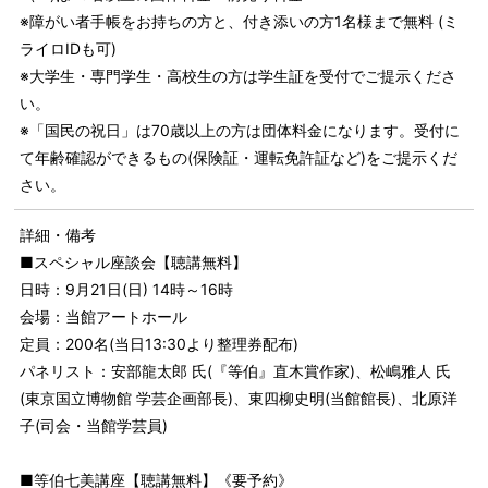
※障がい者手帳をお持ちの方と、付き添いの方1名様まで無料 (ミ
ライロIDも可)
※大学生・専門学生・高校生の方は学生証を受付でご提示くださ
い。
※「国民の祝日」は70歳以上の方は団体料金になります。受付に
て年齢確認ができるもの(保険証・運転免許証など)をご提示くだ
さい。
詳細・備考
■スペシャル座談会【聴講無料】
日時：9月21日(日) 14時～16時
会場：当館アートホール
定員：200名(当日13:30より整理券配布)
パネリスト：安部龍太郎 氏(『等伯』直木賞作家)、松嶋雅人 氏
(東京国立博物館 学芸企画部長)、東四柳史明(当館館長)、北原洋
子(司会・当館学芸員)
■等伯七美講座【聴講無料】《要予約》