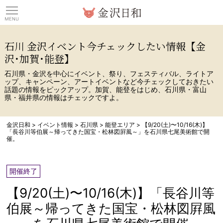
観光情報サイト 金沢日
石川 金沢イベント今チェックしたい情報【金
沢･加賀･能登】
石川県・金沢を中心にイベント、祭り、フェスティバル、ライトア
ップ、キャンペーン、アートイベントなど今チェックしておきたい
話題の情報をピックアップ。加賀、能登をはじめ、石川県・富山
県・福井県の情報はチェックですよ。
金沢日和
>
イベント情報
>
石川県
>
能登エリア
>
【9/20(土)〜10/16(木)】
「長谷川等伯展～帰ってきた国宝・松林図屛風～」を石川県七尾美術館で開
催。
開催終了
【9/20(土)〜10/16(木)】「長谷川等
伯展～帰ってきた国宝・松林図屛風