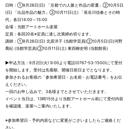
日時：①9月28日(日) 「京都での人脈と作品の変遷」②10月5日
(日) 「出品作品の魅力」③10月11日(土) 「長谷川信春とその時
代」各日14:00～15:00
会場：当館アートホール楽屋
定員：各回20名※定員に達し次第締め切ります。
講師：①9月28日(日) 北原洋子 (当館学芸員)②10月5日(日)河野
喬紀 (当館学芸員)③10月11日(土) 東四柳史明 (当館館長)
▶申込方法：9月2日(火) 9:00より電話(0767-53-1500)にて受付
を開始します。受付は先着順、開催日前日までとなります。
参加されるお客様の「参加希望日・お名前・お電話番号」をお伝
えください。
一回のお申し込みで、3名様までとさせていただきます。
イベント当日は、13時15分より当館アートホール前にて受付内容
を確認後、楽屋へご案内いたします。
※参加希望日・予約内容などに変更がございましたらご連絡くだ
さい。