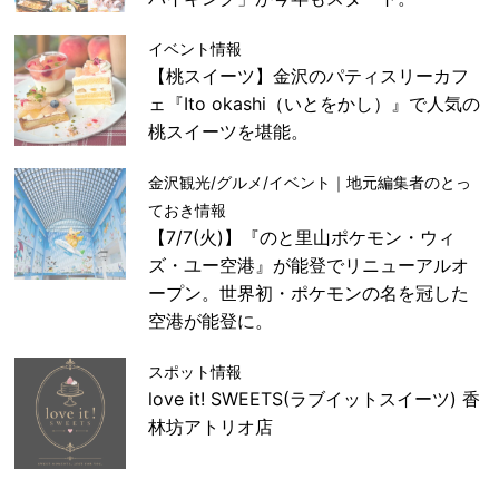
イベント情報
【桃スイーツ】金沢のパティスリーカフ
ェ『Ito okashi（いとをかし）』で人気の
桃スイーツを堪能。
金沢観光/グルメ/イベント｜地元編集者のとっ
ておき情報
【7/7(火)】『のと里山ポケモン・ウィ
ズ・ユー空港』が能登でリニューアルオ
ープン。世界初・ポケモンの名を冠した
空港が能登に。
スポット情報
love it! SWEETS(ラブイットスイーツ) 香
林坊アトリオ店