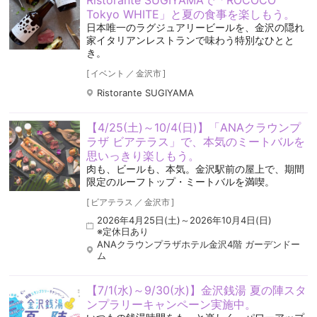
Ristorante SUGIYAMAで「ROCOCO
Tokyo WHITE」と夏の食事を楽しもう。
日本唯一のラグジュアリービールを、金沢の隠れ
家イタリアンレストランで味わう特別なひとと
き。
[
イベント
／
金沢市
]
Ristorante SUGIYAMA
【4/25(土)～10/4(日)】「ANAクラウンプ
ラザ ビアテラス」で、本気のミートバルを
思いっきり楽しもう。
肉も、ビールも、本気。金沢駅前の屋上で、期間
限定のルーフトップ・ミートバルを満喫。
[
ビアテラス
／
金沢市
]
2026年4月25日(土)～2026年10月4日(日)
※定休日あり
ANAクラウンプラザホテル金沢4階 ガーデンドー
ム
【7/1(水)～9/30(水)】金沢銭湯 夏の陣スタ
ンプラリーキャンペーン実施中。