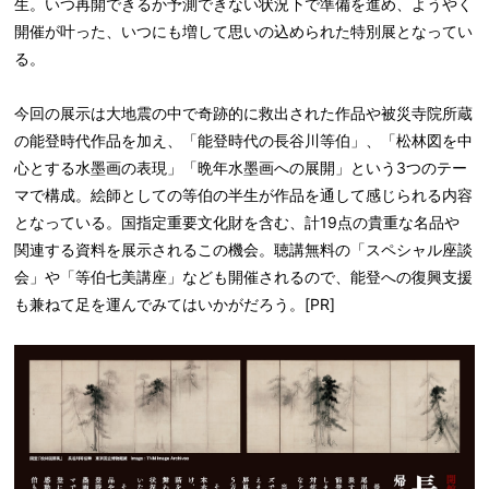
生。いつ再開できるか予測できない状況下で準備を進め、ようやく
開催が叶った、いつにも増して思いの込められた特別展となってい
る。
今回の展示は大地震の中で奇跡的に救出された作品や被災寺院所蔵
の能登時代作品を加え、「能登時代の長谷川等伯」、「松林図を中
心とする水墨画の表現」「晩年水墨画への展開」という3つのテー
マで構成。絵師としての等伯の半生が作品を通して感じられる内容
となっている。国指定重要文化財を含む、計19点の貴重な名品や
関連する資料を展示されるこの機会。聴講無料の「スペシャル座談
会」や「等伯七美講座」なども開催されるので、能登への復興支援
も兼ねて足を運んでみてはいかがだろう。[PR]