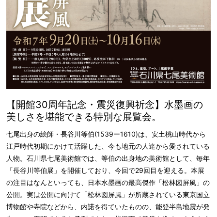
【開館30周年記念・震災復興祈念】水墨画の
美しさを堪能できる特別な展覧会。
七尾出身の絵師・長谷川等伯(1539ー1610)は、安土桃山時代から
江戸時代初期にかけて活躍した、今も地元の人達から愛されている
人物。石川県七尾美術館では、等伯の出身地の美術館として、毎年
「長谷川等伯展」を開催しており、今回で29回目を迎える。本展
の注目はなんといっても、日本水墨画の最高傑作「松林図屏風」の
公開。実は公開に向けて「松林図屏風」が所蔵されている東京国立
博物館や寺院などから、内諾を得ていたものの、能登半島地震が発