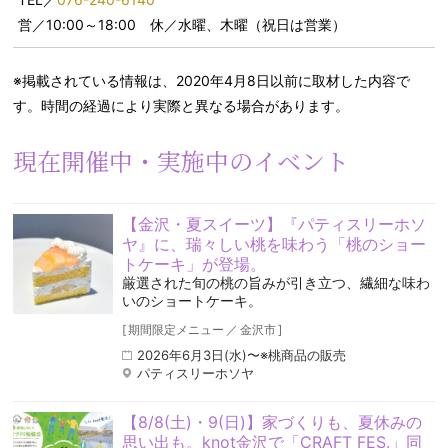
営／10:00～18:00 休／水曜、木曜（祝日は営業）
※掲載されている情報は、2020年4月8日以前に取材した内容で
す。時間の経過により実際と異なる場合があります。
現在開催中・実施中のイベント
【金沢・夏スイーツ】『パティスリーホソ
ヤ』に、瑞々しい桃を味わう「桃のショー
トケーキ」が登場。
厳選された旬の桃の旨みが引き立つ、繊細な味わ
いのショートケーキ。
[
期間限定メニュー
／
金沢市
]
2026年6月3日(水)〜※桃商品の販売
パティスリーホソヤ
【8/8(土)・9(日)】家づくりも、夏休みの
思い出も。knot金沢で「CRAFT FES.」同