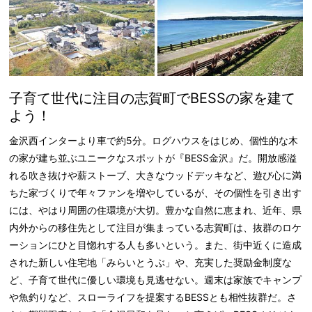
子育て世代に注目の志賀町でBESSの家を建て
よう！
金沢西インターより車で約5分。ログハウスをはじめ、個性的な木
の家が建ち並ぶユニークなスポットが『BESS金沢』だ。開放感溢
れる吹き抜けや薪ストーブ、大きなウッドデッキなど、遊び心に満
ちた家づくりで年々ファンを増やしているが、その個性を引き出す
には、やはり周囲の住環境が大切。豊かな自然に恵まれ、近年、県
内外からの移住先として注目が集まっている志賀町は、抜群のロケ
ーションにひと目惚れする人も多いという。また、街中近くに造成
された新しい住宅地「みらいとうぶ」や、充実した奨励金制度な
ど、子育て世代に優しい環境も見逃せない。週末は家族でキャンプ
や魚釣りなど、スローライフを提案するBESSとも相性抜群だ。さ