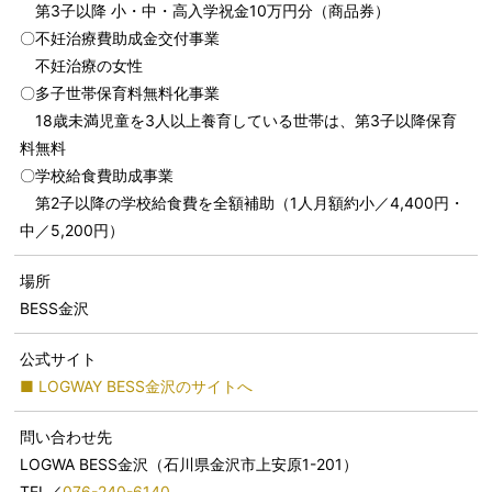
第3子以降 小・中・高入学祝金10万円分（商品券）
〇不妊治療費助成金交付事業
不妊治療の女性
〇多子世帯保育料無料化事業
18歳未満児童を3人以上養育している世帯は、第3子以降保育
料無料
〇学校給食費助成事業
第2子以降の学校給食費を全額補助（1人月額約小／4,400円・
中／5,200円）
場所
BESS金沢
公式サイト
■ LOGWAY BESS金沢のサイトへ
問い合わせ先
LOGWA BESS金沢（石川県金沢市上安原1-201）
TEL／
076-240-6140