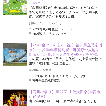
時開催
【各回5組限定】参加無料の家づくり勉強会と、
誰でも気軽に楽しめるワークショップが同時開
催。家族で過ごせる夏の2日間。
[
無料セミナー
／
金沢市
]
2026年8月8日(土)・9日(日)
knot家づくりカウンター
【7/10(金)〜11/3(火・祝)】福井県立恐竜博
物館で令和8年度特別展「竜脚類〜大地を
揺るがした地上最大の生き物〜」を開催。
この夏、本物の「巨大」を体感。史上最大の陸上
生物「竜脚類」の謎に迫る。
[
特別展
／
福井県
]
2026年7月10日(金)〜11月3日(火・祝)
福井県立恐竜博物館
【石川の祭り】第27回 山代大田楽(加賀市
山代温泉)
山代温泉開湯1300年。夏の夜の熱狂を楽しも
う。