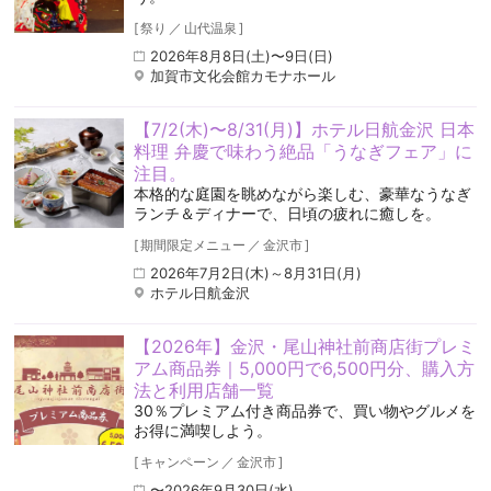
[
祭り
／
山代温泉
]
2026年8月8日(土)〜9日(日)
加賀市文化会館カモナホール
【7/2(木)〜8/31(月)】ホテル日航金沢 日本
料理 弁慶で味わう絶品「うなぎフェア」に
注目。
本格的な庭園を眺めながら楽しむ、豪華なうなぎ
ランチ＆ディナーで、日頃の疲れに癒しを。
[
期間限定メニュー
／
金沢市
]
2026年7月2日(木)～8月31日(月)
ホテル日航金沢
【2026年】金沢・尾山神社前商店街プレミ
アム商品券｜5,000円で6,500円分、購入方
法と利用店舗一覧
30％プレミアム付き商品券で、買い物やグルメを
お得に満喫しよう。
[
キャンペーン
／
金沢市
]
〜2026年9月30日(水)