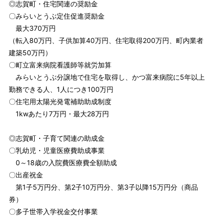
◎志賀町・住宅関連の奨励金
〇みらいとうぶ定住促進奨励金
最大370万円
（転入80万円、子供加算40万円、住宅取得200万円、町内業者
建築50万円）
〇町立富来病院看護師等就労加算
みらいとうぶ分譲地で住宅を取得し、かつ富来病院に5年以上
勤務できる人、1人につき100万円
〇住宅用太陽光発電補助助成制度
1kwあたり7万円・最大28万円
◎志賀町・子育て関連の助成金
〇乳幼児・児童医療費助成事業
0～18歳の入院費医療費全額助成
〇出産祝金
第1子5万円分、第2子10万円分、第3子以降15万円分（商品
券）
〇多子世帯入学祝金交付事業