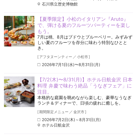
石川県立歴史博物館
【夏季限定】小松のイタリアン『Aruto』
で、弾ける夏のフルーツパーティーを楽し
もう。
7月は桃、8月はブドウとブルーベリー。みずみず
しい夏のフルーツを存分に味わう特別なひとと
き。
[
アフタヌーンティー
／
小松市
]
2026年7月1日(水)〜8月31日(月)
【7/2(木)〜8/31(月)】ホテル日航金沢 日本
料理 弁慶で味わう絶品「うなぎフェア」に
注目。
本格的な庭園を眺めながら楽しむ、豪華なうなぎ
ランチ＆ディナーで、日頃の疲れに癒しを。
[
期間限定メニュー
／
金沢市
]
2026年7月2日(木)～8月31日(月)
ホテル日航金沢