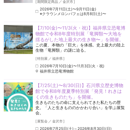
[
期間限定商品
／
金沢市
]
2026年7月11日(土)〜9月11日(金)
※クラウンメロンパフェは8月8日(土)〜
【7/10(金)〜11/3(火・祝)】福井県立恐竜博
物館で令和8年度特別展「竜脚類〜大地を
揺るがした地上最大の生き物〜」を開催。
この夏、本物の「巨大」を体感。史上最大の陸上
生物「竜脚類」の謎に迫る。
[
特別展
／
福井県
]
2026年7月10日(金)〜11月3日(火・祝)
福井県立恐竜博物館
【7/25(土)〜8/30(日)】石川県立歴史博物
館で令和8年度夏季特別展「発見！れきは
くの生きものたち」を開催。
生きものたちの命に支えられてきた私たちの歴
史。「人と生きもののかかわり合い」を学ぶ展覧
会。
[
展覧会
／
金沢市
]
2026年7月25日(土)～2026年8月30日(日)