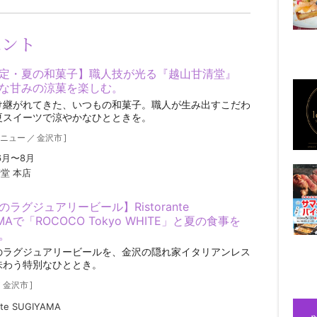
ベント
定・夏の和菓子】職人技が光る『越山甘清堂』
な甘みの涼菓を楽しむ。
け継がれてきた、いつもの和菓子。職人が生み出すこだわ
夏スイーツで涼やかなひとときを。
ニュー
／
金沢市
]
6月〜8月
堂 本店
ラグジュアリービール】Ristorante
AMAで「ROCOCO Tokyo WHITE」と夏の食事を
。
のラグジュアリービールを、金沢の隠れ家イタリアンレス
味わう特別なひととき。
／
金沢市
]
nte SUGIYAMA