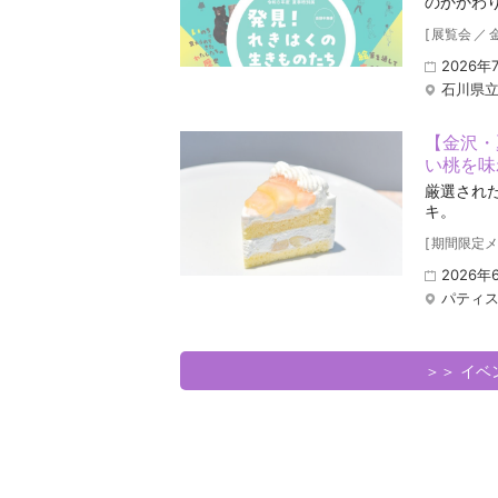
のかかわ
[
展覧会
／
2026年
石川県
【金沢・
い桃を味
厳選され
キ。
[
期間限定メ
2026
パティ
＞＞ イ