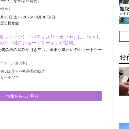
り合い」を学ぶ展覧会。
金沢市
]
7月25日(土)～2026年8月30日(日)
立歴史博物館
夏スイーツ】『パティスリーホソヤ』に、瑞々し
わう「桃のショートケーキ」が登場。
た旬の桃の旨みが引き立つ、繊細な味わいのショートケー
お
ニュー
／
金沢市
]
年6月3日(水)〜※桃商品の販売
スリーホソヤ
ベント情報をもっと見る