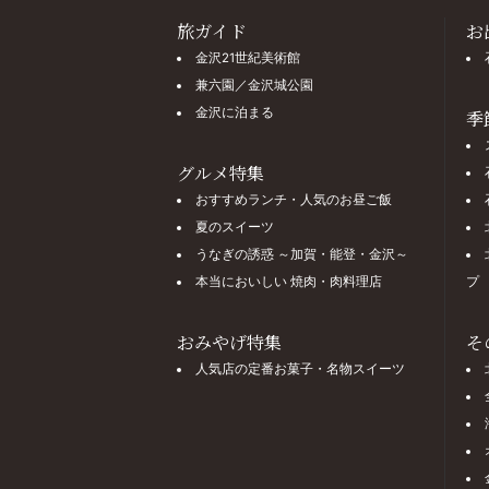
旅ガイド
お
金沢21世紀美術館
兼六園／金沢城公園
金沢に泊まる
季
グルメ特集
おすすめランチ・人気のお昼ご飯
夏のスイーツ
うなぎの誘惑 ～加賀・能登・金沢～
本当においしい 焼肉・肉料理店
プ
おみやげ特集
そ
人気店の定番お菓子・名物スイーツ