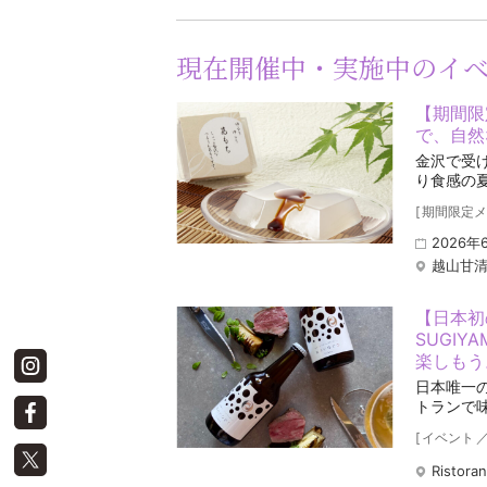
現在開催中・実施中のイ
【期間限
で、自然
金沢で受
り食感の
[
期間限定メ
2026年
越山甘清
【日本初の
SUGIY
楽しもう
日本唯一
トランで
[
イベント
Ristora