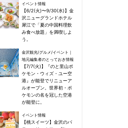
イベント情報
【6/2(火)〜9/30(水)】金
沢ニューグランドホテル
犀江で「夏の中国料理飲
み食べ放題」を満喫しよ
う。
金沢観光/グルメ/イベント｜
地元編集者のとっておき情報
【7/7(火)】『のと里山ポ
ケモン・ウィズ・ユー空
港』が能登でリニューア
ルオープン。世界初・ポ
ケモンの名を冠した空港
が能登に。
イベント情報
【桃スイーツ】金沢のパ