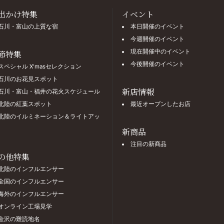
出かけ特集
イベント
石川・富山の上質な宿
本日開催のイベント
今週開催のイベント
現在開催中のイベント
節特集
今後開催のイベント
スペシャル X'masセレクション
石川のお花見スポット
新店情報
石川・富山・福井の花火スケジュール
北陸の紅葉スポット
最近オープンしたお店
北陸のイルミネーション＆ライトアッ
新商品
注目の新商品
の他特集
北陸のインフルエンサー
全国のインフルエンサー
海外のインフルエンサー
オンライン工場見学
金沢の難読地名