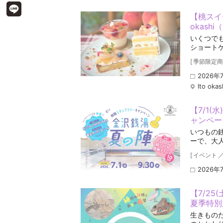
【桃スイ
okas
いくつで
ショート
[
季節限定商
2026年
Ito okas
【7/1(
ャンペー
いつもの
ーで、大
[
イベント
2026年
【7/25
夏季特別
生きもの