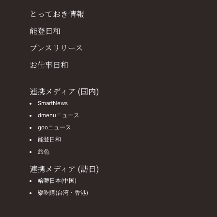
とっておき情報
能登日和
プレスリリース
お仕事日和
連携メディア (国内)
SmartNews
dmenuニュース
gooニュース
能登日和
旅色
連携メディア (訪日)
哈啰日本(中国)
樂吃購(台湾・香港)