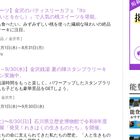
ーツ】金沢のパティスリーカフェ『Ito
hi（いとをかし）』で人気の桃スイーツを堪能。
も食べたい。みずみずしい桃を使った繊細な味わいの絶品
ケーキに注目。
品
／
金沢市
]
7月1日(水)～8月31日(月)
hi
水)～9/30(水)】金沢銭湯 夏の陣スタンプラリーキ
ン実施中。
銭湯時間をもっと楽しく。パワーアップしたスタンプラリ
能
人も子どもも豪華景品をGETしよう。
／
金沢市
]
7月1日(水)〜9月30日(水)
(土)〜8/30(日)】石川県立歴史博物館で令和8年度
展「発見！れきはくの生きものたち」を開催。
たちの命に支えられてきた私たちの歴史。「人と生きもの