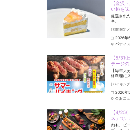
【金沢・
い桃を味
厳選され
キ。
[
期間限定メ
2026
パティ
【5/31
テージの
【毎年大
格料理に
[
バイキング
2026年
金沢ニュ
【4/25
ス」で、
肉も、ビ