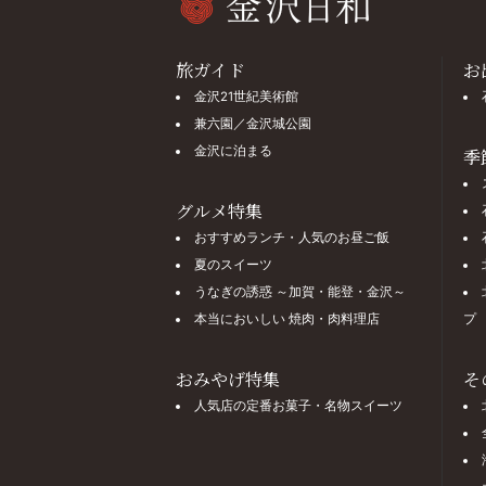
旅ガイド
お
金沢21世紀美術館
兼六園／金沢城公園
金沢に泊まる
季
グルメ特集
おすすめランチ・人気のお昼ご飯
夏のスイーツ
うなぎの誘惑 ～加賀・能登・金沢～
本当においしい 焼肉・肉料理店
プ
おみやげ特集
そ
人気店の定番お菓子・名物スイーツ