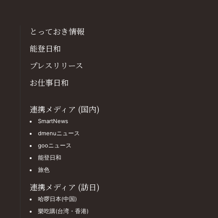
とっておき情報
能登日和
プレスリリース
お仕事日和
連携メディア (国内)
SmartNews
dmenuニュース
gooニュース
能登日和
旅色
連携メディア (訪日)
哈啰日本(中国)
樂吃購(台湾・香港)