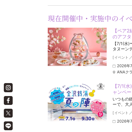
現在開催中・実施中のイ
【ペア2
のアフタヌ
【7/1(
タヌーン
[
イベント
2026年
ANAク
【7/1(
ャンペー
いつもの
ーで、大
[
イベント
2026年