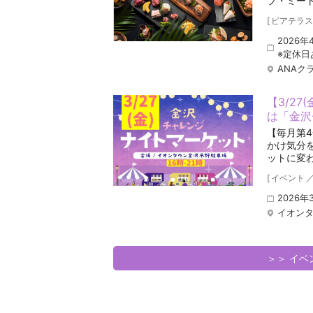
プ・ミー
[
ビアテラス
2026年
※定休日
ANAク
【3/2
は「金沢
【毎月第
かけ気分
ットに変
[
イベント
2026年
イオンタ
＞＞ イ