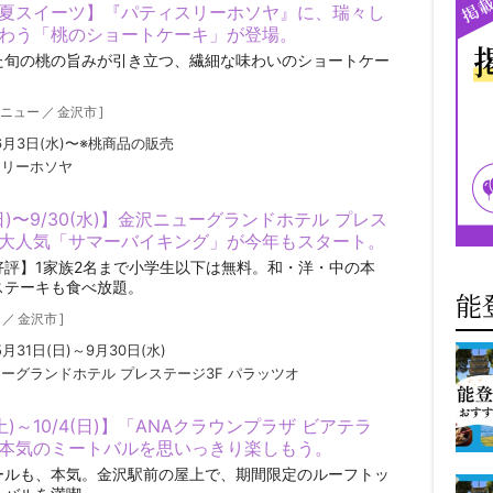
夏スイーツ】『パティスリーホソヤ』に、瑞々し
わう「桃のショートケーキ」が登場。
た旬の桃の旨みが引き立つ、繊細な味わいのショートケー
ニュー
／
金沢市
]
年6月3日(水)〜※桃商品の販売
スリーホソヤ
(日)〜9/30(水)】金沢ニューグランドホテル プレス
大人気「サマーバイキング」が今年もスタート。
好評】1家族2名まで小学生以下は無料。和・洋・中の本
ステーキも食べ放題。
能
／
金沢市
]
5月31日(日)～9月30日(水)
ーグランドホテル プレステージ3F パラッツオ
(土)～10/4(日)】「ANAクラウンプラザ ビアテラ
本気のミートバルを思いっきり楽しもう。
ールも、本気。金沢駅前の屋上で、期間限定のルーフトッ