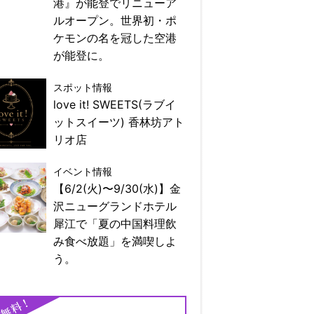
港』が能登でリニューア
ルオープン。世界初・ポ
ケモンの名を冠した空港
が能登に。
スポット情報
love it! SWEETS(ラブイ
ットスイーツ) 香林坊アト
リオ店
イベント情報
【6/2(火)〜9/30(水)】金
沢ニューグランドホテル
犀江で「夏の中国料理飲
み食べ放題」を満喫しよ
う。