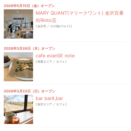
2026年5月15日（金）オープン
MARY QUANT(マリークワント) 金沢百番
街Rinto店
[
金沢市
／
その他(グルメ)
]
2026年3月26日（木）オープン
cafe evanSE note
[
加賀エリア
／
カフェ
]
2026年3月22日（日）オープン
bar barA,bar
[
金沢エリア
／
カフェ
]