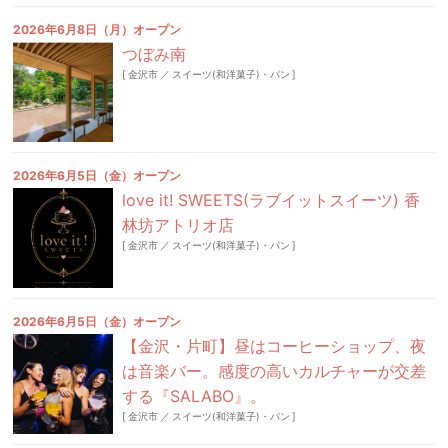
2026年6月8日（月）オープン
つぼみ南
[
金沢市
／
スイーツ(和洋菓子)・パン
]
2026年6月5日（金）オープン
love it! SWEETS(ラブイットスイーツ) 香
林坊アトリオ店
[
金沢市
／
スイーツ(和洋菓子)・パン
]
2026年6月5日（金）オープン
【金沢・片町】昼はコーヒーショップ、夜
は音楽バー。感度の高いカルチャーが交差
する『SALABO』。
[
金沢市
／
スイーツ(和洋菓子)・パン
]