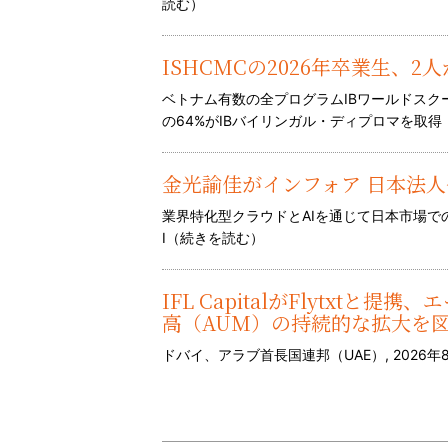
読む
）
ISHCMCの2026年卒業生、2
ベトナム有数の全プログラムIBワールドス
の64%がIBバイリンガル・ディプロマを取得 
金光諭佳がインフォア 日本法
業界特化型クラウドとAIを通じて日本市場
I（
続きを読む
）
IFL CapitalがFlytxt
高（AUM）の持続的な拡大を
ドバイ、アラブ首長国連邦（UAE）, 2026年8月6日