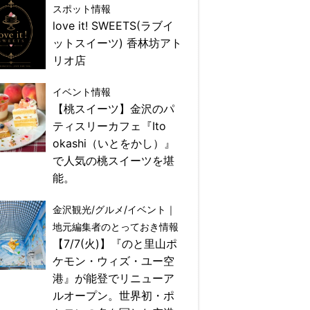
スポット情報
love it! SWEETS(ラブイ
ットスイーツ) 香林坊アト
リオ店
イベント情報
【桃スイーツ】金沢のパ
ティスリーカフェ『Ito
okashi（いとをかし）』
で人気の桃スイーツを堪
能。
金沢観光/グルメ/イベント｜
地元編集者のとっておき情報
【7/7(火)】『のと里山ポ
ケモン・ウィズ・ユー空
港』が能登でリニューア
ルオープン。世界初・ポ