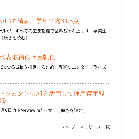
人がIBで満点、学年平均34.5点
クールが、すべての主要指標で世界基準を上回り、卒業生
（
続きを読む
）
人代表取締役社長就任
での次なる成長を推進するため、豊富なエンタープライズ
と提携、エージェント型AIを活用して運用資産残
図る
 /PRNewswire/ -- マー（
続きを読む
）
＞＞ プレスリリース一覧