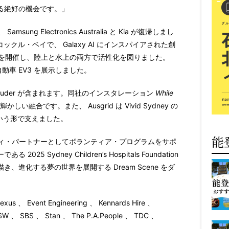
る絶好の機会です。」
、
Samsung Electronics Australia
と
Kia
が復帰しまし
コックル・ベイで、
Galaxy AI
にインスパイアされた創
を開催し、陸上と水上の両方で活性化を図りました。
自動車
EV3
を展示しました。
auder
が含まれます。同社のインスタレーション
While
輝かしい融合です。また、
Ausgrid
は
Vivid Sydney
の
いう形で支えました。
能
ィ・パートナーとしてボランティア・プログラムをサポ
ーである
2025 Sydney Children’s Hospitals Foundation
描き、進化する夢の世界を展開する
Dream Scene
をダ
exus
、
Event Engineering
、
Kennards Hire
、
NSW
、
SBS
、
Stan
、
The P.A.People
、
TDC
、