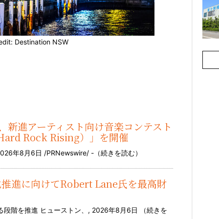
edit: Destination NSW
-Cola®、新進アーティスト向け音楽コンテスト
 Rock Rising）」を開催
8月6日 /PRNewswire/ -（
続きを読む
）
用化推進に向けてRobert Lane氏を最高財
階を推進 ヒューストン、, 2026年8月6日 （
続きを