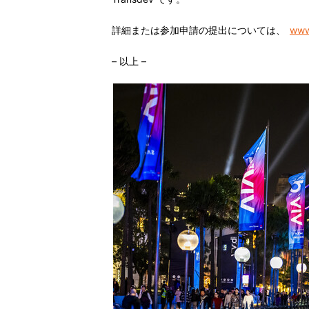
詳細または参加申請の提出については、
www
–
以上
–