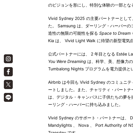
のビジョンを形にし、特別な体験の一部とな
Vivid Sydney 2025
の主要パートナーとして
た。
Samsung
は、ダーリング・ハーバーの
造性の無限の可能性を探る
Space to Dream
Kia
は、
Vivid Light Walk
に待望の新型電気
公式パートナーには、
2
年目となる
Estée L
You Were Dreaming
は、科学、美、想像力の
Tumbalong Nights
プログラムを電力提供と
Airbnb
は今回も
Vivid Sydney
のコミュニテ
ートしました。また、チャリティ・パートナ
は、デジタル・キャンバスに子供たちの夢を
ーリング・ハーバーに持ち込みました。
Vivid Sydney
のサポート・パートナーは、
D
Mandylights
、
Nova
、
Port Authority of 
Transdev
です。