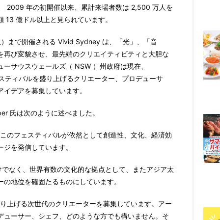
、
2009
年の初開催以来、累計来場者数は
2,500
万人を
額
13
億ドル以上と見られています。
土）まで開催される
Vivid Sydney
は、「光」、「音
を再び変貌させ、最先端のクリエイティビティと大胆な
ューサウスウェールズ（
NSW
）州政府は現在、
スティバルを盛り上げるクリエーター、プロデューサ
アイデアを募集しています。
per
氏は次のように述べました。
このフェスティバルが依然として創造性、文化、経済効
ージを発信しています。
けでなく、世界有数の文化的な拠点として、またアジア太
ーの地位を確固たるものにしています。
り上げる次世代のクリエーターを募集しています。アー
デューサー、シェフ、どのような方でも構いません。そ