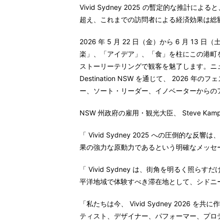
Vivid Sydney 2025
の暫定的な推計によると
超え、これまでの訪問者による経済効果は総
2026
年
5
月
22
日（金）から
6
月
13
日（
楽」、「アイデア」、「食」を柱にこの港町
ストーリーテリングで観客を魅了します。ニ
Destination NSW
を通じて、
2026
年のフェ
ー、ソート・リーダー、イノベーターからの
NSW
州政府の雇用・観光大臣、
Steve Kam
「
Vivid Sydney 2025
への圧倒的な反響は、
果の強力な原動力であるという明確なメッセ
「
Vivid Sydney
は、街角を明るく照らすだ
平洋地域で体験すべき滞在地として、シドニ
「私たちは今、
Vivid Sydney 2026
を共に作
ティスト、デザイナー、パフォーマー、プロ