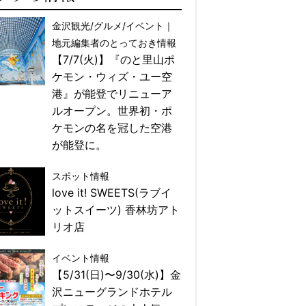
金沢観光/グルメ/イベント｜
地元編集者のとっておき情報
【7/7(火)】『のと里山ポ
ケモン・ウィズ・ユー空
港』が能登でリニューア
ルオープン。世界初・ポ
ケモンの名を冠した空港
が能登に。
スポット情報
love it! SWEETS(ラブイ
ットスイーツ) 香林坊アト
リオ店
イベント情報
【5/31(日)〜9/30(水)】金
沢ニューグランドホテル