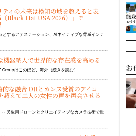
ュリティの未来は検知の域を超えると表
lack Hat USA 2026）」で
表
点とするアテステーション、AIネイティブな脅威インテ
模な機器納入で世界的な存在感を高める
お
SANY Groupはこのほど、海外（
続きを読む
）
の詩的な融合 DJIとカンヌ受賞のアイコ
を超えて二人の女性の声を再会させる
ire/ -- 民生用ドローンとクリエイティブなカメラ技術で世