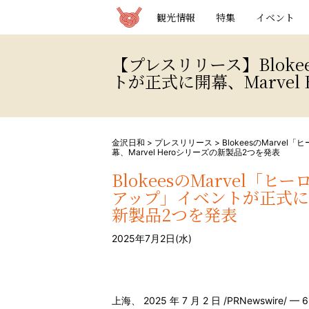
観光情報サイト 金沢日和
観光情報
特集
イベント
【プレスリリース】Blok
トが正式に開幕、Marvel
金沢日和
>
プレスリリース
>
BlokeesのMarv
幕、Marvel Heroシリーズの新製品2つを発表
BlokeesのMarvel
アップ」イベントが正式に開幕
新製品2つを発表
2025年7月2日(水)
上海、
2025
年
7
月
2
日
/PRNewswire/ — 6