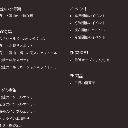
出かけ特集
イベント
石川・富山の上質な宿
本日開催のイベント
今週開催のイベント
現在開催中のイベント
節特集
今後開催のイベント
スペシャル X'masセレクション
石川のお花見スポット
新店情報
石川・富山・福井の花火スケジュール
北陸の紅葉スポット
最近オープンしたお店
北陸のイルミネーション＆ライトアッ
新商品
注目の新商品
の他特集
北陸のインフルエンサー
全国のインフルエンサー
海外のインフルエンサー
オンライン工場見学
金沢の難読地名