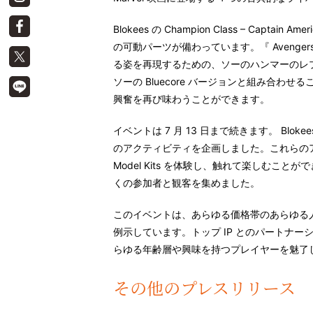
Blokees
の
Champion Class – Captain Amer
の可動パーツが備わっています。『
Avenger
る姿を再現するための、ソーのハンマーのレ
ソーの
Bluecore
バージョンと組み合わせる
興奮を再び味わうことができます。
イベントは
7
月
13
日まで続きます。
Blokee
のアクティビティを企画しました。これらの
Model Kits
を体験し、触れて楽しむことがで
くの参加者と観客を集めました。
このイベントは、あらゆる価格帯のあらゆる
例示しています。トップ
IP
とのパートナー
らゆる年齢層や興味を持つプレイヤーを魅了
その他のプレスリリース