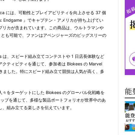
ica
には、可動性とプレイアビリティを向上させる
37
個
s: Endgame
』でキャプテン・アメリカが持ち上げてい
プリカが含まれています。この商品は、ウルトラマンや
ことも可能で、ファンはアベンジャーズのビッグスリーの
s
は、スピード組み立てコンテストや
1
日店長体験など
アクティビティを通じて、参加者は
Blokees
の
Marvel
きました
。
特にスピード組み立て競技は人気が高く、多
能
人々をターゲットにした
Blokees
のグローバル化戦略を
シップを通じて、多様な製品ポートフォリオが世界中のあ
し、組み立てる楽しさを伝えています。