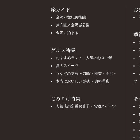
旅ガイド
お
金沢21世紀美術館
兼六園／金沢城公園
金沢に泊まる
季
グルメ特集
おすすめランチ・人気のお昼ご飯
夏のスイーツ
うなぎの誘惑 ～加賀・能登・金沢～
本当においしい 焼肉・肉料理店
プ
おみやげ特集
そ
人気店の定番お菓子・名物スイーツ