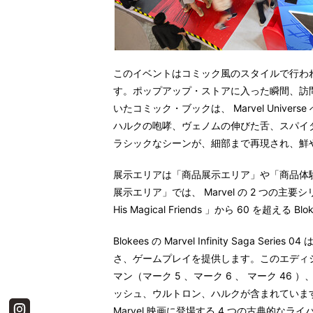
このイベントはコミック風のスタイルで行わ
す。ポップアップ・ストアに入った瞬間、訪
いたコミック・ブックは、
Marvel Universe
ハルクの咆哮、ヴェノムの伸びた舌、スパイ
ラシックなシーンが、細部まで再現され、鮮
展示エリアは「商品展示エリア」や「商品体
展示エリア」では、
Marvel
の
2
つの主要シ
His Magical Friends
」から
60
を超える
Blo
Blokees
の
Marvel Infinity Saga Series 04
さ、ゲームプレイを提供します。このエディ
マン（マーク
5
、マーク
6
、
マーク
46
）
ッシュ、ウルトロン、ハルクが含まれていま
Marvel
映画に登場する
4
つの古典的なライ