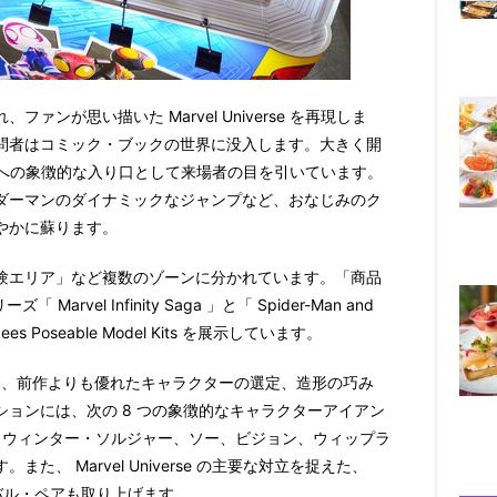
れ、ファンが思い描いた
Marvel Universe
を再現しま
問者はコミック・ブックの世界に没入します。大きく開
への象徴的な入り口として来場者の目を引いています。
ダーマンのダイナミックなジャンプなど、おなじみのク
やかに蘇ります。
験エリア」など複数のゾーンに分かれています。「商品
リーズ「
Marvel Infinity Saga
」と「
Spider-Man and
kees Poseable Model Kits
を展示しています。
は、前作よりも優れたキャラクターの選定、造形の巧み
ションには、次の
8
つの象徴的なキャラクターアイアン
、ウィンター・ソルジャー、ソー、ビジョン、ウィップラ
す。また、
Marvel Universe
の主要な対立を捉えた、
バル・ペアも取り上げます。