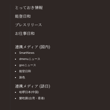
とっておき情報
能登日和
プレスリリース
お仕事日和
連携メディア (国内)
SmartNews
dmenuニュース
gooニュース
能登日和
旅色
連携メディア (訪日)
哈啰日本(中国)
樂吃購(台湾・香港)