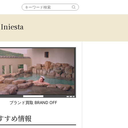
iesta
ブランド買取 BRAND OFF
すすめ情報