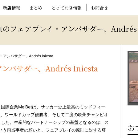
新店情報
まとめ
とっておき情報
お問合せ
のフェアプレイ・アンバサダー、Andrés In
アンバサダー、Andrés Iniesta
バサダー、Andrés Iniesta
e/ — 国際企業MelBetは、サッカー史上最高のミッドフィー
手、ワールドカップ優勝者、そして二度の欧州チャンピオ
を発表しました。生産的なパートナーシップの基盤となるのは、ス
お
いう両当事者の願いと、フェアプレイの原則に対する尊