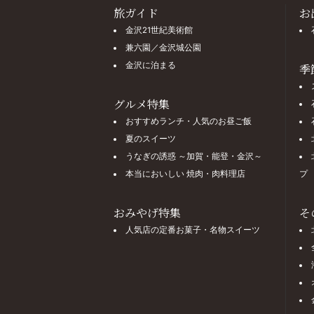
旅ガイド
お
金沢21世紀美術館
兼六園／金沢城公園
金沢に泊まる
季
グルメ特集
おすすめランチ・人気のお昼ご飯
夏のスイーツ
うなぎの誘惑 ～加賀・能登・金沢～
本当においしい 焼肉・肉料理店
プ
おみやげ特集
そ
人気店の定番お菓子・名物スイーツ