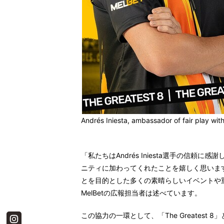
Andrés Iniesta, ambassador of fair play wit
「私たちはAndrés Iniesta選手の信
ニティに加わってくれたことを嬉しく思いま
とを目的とした多くの素晴らしいイベントや
MelBetの広報担当者は述べています。
この協力の一環として、「The Greates