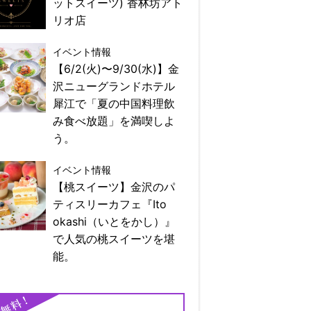
ットスイーツ) 香林坊アト
リオ店
イベント情報
【6/2(火)〜9/30(水)】金
沢ニューグランドホテル
犀江で「夏の中国料理飲
み食べ放題」を満喫しよ
う。
イベント情報
【桃スイーツ】金沢のパ
ティスリーカフェ『Ito
okashi（いとをかし）』
で人気の桃スイーツを堪
能。