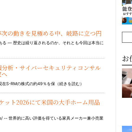
市場が次の動きを見極める中、岐路に立つ円
る — 歴史は繰り返されるのか、それとも今回は本当に
お
情報分析・サイバーセキュリティコンサル
収へ
-- 現在S-RMの株式の約49％を保（
続きを読む
）
マーケット2026にて米国の大手ホーム用品
wire/ -- 世界的に高い評価を得ている家具メーカー兼小売業