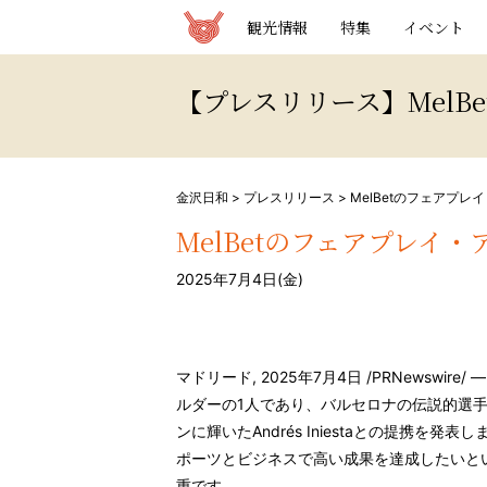
観光情報サイト 金沢日和
観光情報
特集
イベント
【プレスリリース】MelBet
金沢日和
>
プレスリリース
>
MelBetのフェアプレイ・
MelBetのフェアプレイ・アン
2025年7月4日(金)
マドリード
,
2025年7月4日
/PRNewswir
ルダーの1人であり、バルセロナの伝説的選
ンに輝いたAndrés Iniestaとの提携
ポーツとビジネスで高い成果を達成したいと
重です。