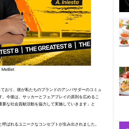
h MelBet
頼に感謝しており、彼が私たちのブランドのアンバサダーのコミュ
す。今後は、サッカーとフェアプレイの原則を広めるこ
重要な社会貢献活動を協力して実施していきます」と
t 8」と呼ばれるユニークなコンセプトが生み出されました。