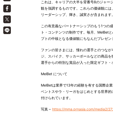
これは、キャリアの大半を背番号8のジャージを着てプ
観を強調するものです。これらの価値観には
リーダーシップ、輝き、誠実さが含まれます
この有意義なパートナーシップのもう1つの
ト・コンテンツの制作です。毎月、MelBetとAndré
プトの中核となる価値観にちなんだプレゼン
ファンの皆さまには、憧れの選手とのつながりを感
ジ、スパイク、サッカーボールなどの商品を
選手からの特別な賞品が入った限定ギフト・
MelBet
について
MelBetは業界で13年の経験を有する国際
ベントスやラ・リーガをはじめとする世界的
付けられています。
写真 –
https://mma.prnasia.com/media2/2