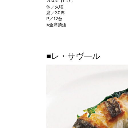
20:00（L.O.）
休／火曜
席／30席
P／12台
※全席禁煙
■レ・サヴ―ル