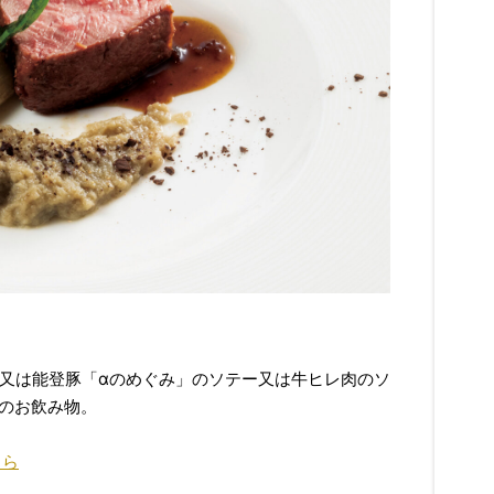
又は能登豚「αのめぐみ」のソテー又は牛ヒレ肉のソ
後のお飲み物。
ちら