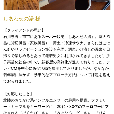
しあわせの湯 様
【クライアントの思い】
石川県野々市市にあるスーパー銭湯『しあわせの湯』。露天風
呂に貸切風呂（家族風呂）、黄土・冷凍サウナ、さらにはごは
ん処やリラクゼーション施設も完備。源泉かけ流しの温泉が日
帰りで楽しめるとあって老若男女に利用されてきましたが、少
子高齢化社会の中で、顧客層の高齢化が進んでおりました。テ
レビCMを中心に販促活動を展開しておりましたが、なかなか
若年層に届かず、効果的なアプローチ方法について課題を抱え
ておられました。
【対応したこと】
北陸のおでかけ系インフルエンサーの起用を提案。ファミリ
ー・カップルをキーワードに、20代・30代のフォロワーに支
持される「ほくたび」さん、「みゆなるログ」さん、「りん