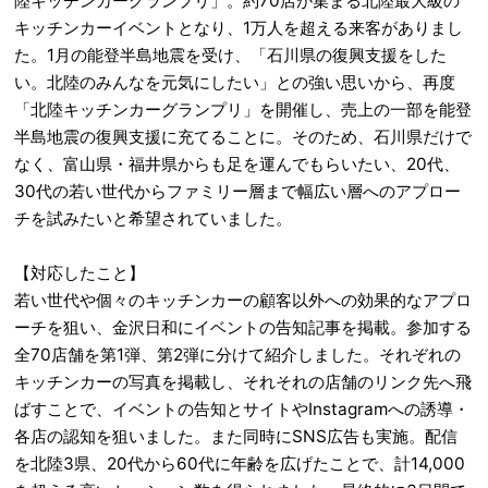
陸キッチンカーグランプリ」。約70店が集まる北陸最大級の
キッチンカーイベントとなり、1万人を超える来客がありまし
た。1月の能登半島地震を受け、「石川県の復興支援をした
い。北陸のみんなを元気にしたい」との強い思いから、再度
「北陸キッチンカーグランプリ」を開催し、売上の一部を能登
半島地震の復興支援に充てることに。そのため、石川県だけで
なく、富山県・福井県からも足を運んでもらいたい、20代、
30代の若い世代からファミリー層まで幅広い層へのアプロー
チを試みたいと希望されていました。
【対応したこと】
若い世代や個々のキッチンカーの顧客以外への効果的なアプロ
ーチを狙い、金沢日和にイベントの告知記事を掲載。参加する
全70店舗を第1弾、第2弾に分けて紹介しました。それぞれの
キッチンカーの写真を掲載し、それそれの店舗のリンク先へ飛
ばすことで、イベントの告知とサイトやInstagramへの誘導・
各店の認知を狙いました。また同時にSNS広告も実施。配信
を北陸3県、20代から60代に年齢を広げたことで、計14,000