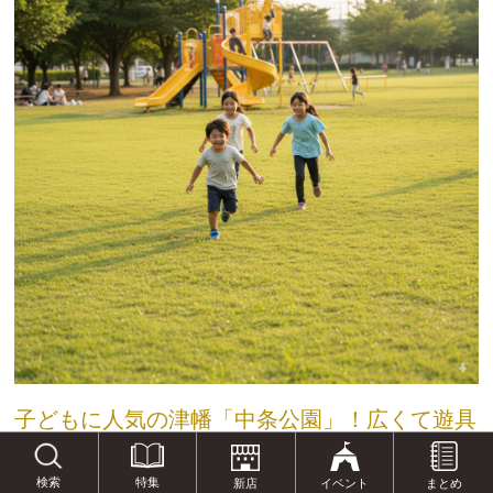
子どもに人気の津幡「中条公園」！広くて遊具
もいっぱい
特集
検索
新店
イベント
まとめ