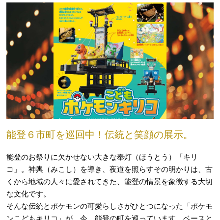
能登６市町を巡回中！伝統と笑顔の展示。
能登のお祭りに欠かせない大きな奉灯（ほうとう）「キリ
コ」。神輿（みこし）を導き、夜道を照らすその明かりは、古
くから地域の人々に愛されてきた、能登の情景を象徴する大切
な文化です。
そんな伝統とポケモンの可愛らしさがひとつになった「ポケモ
ンこどもキリコ」が、今、能登の町を巡っています。ベースと