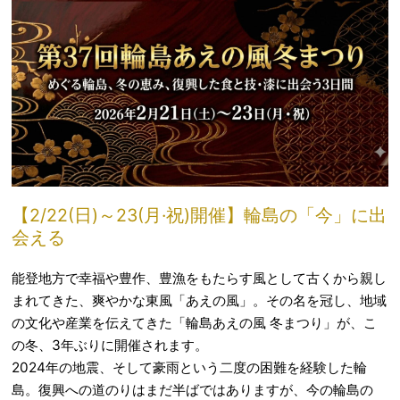
【2/22(日)～23(月·祝)開催】輪島の「今」に出
会える
能登地方で幸福や豊作、豊漁をもたらす風として古くから親し
まれてきた、爽やかな東風「あえの風」。その名を冠し、地域
の文化や産業を伝えてきた「輪島あえの風 冬まつり」が、こ
の冬、3年ぶりに開催されます。
2024年の地震、そして豪雨という二度の困難を経験した輪
島。復興への道のりはまだ半ばではありますが、今の輪島の