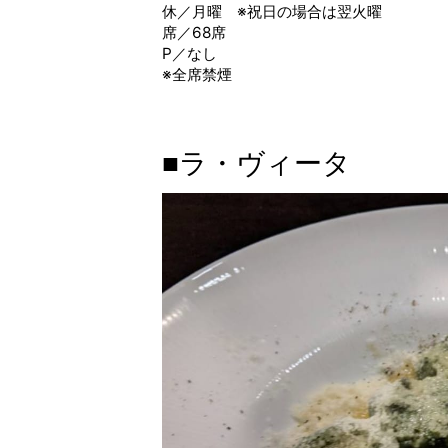
休／月曜 ※祝日の場合は翌火曜
席／68席
P／なし
※全席禁煙
■ラ・ヴィータ