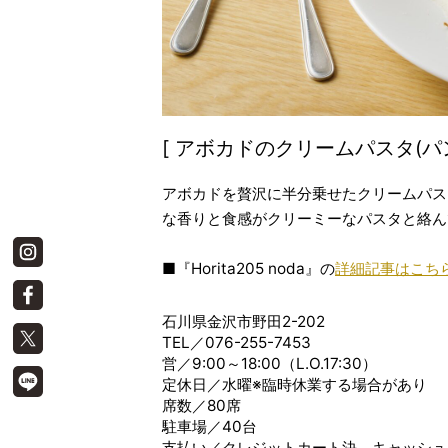
[ アボカドのクリームパスタ(パン付き
アボカドを贅沢に半分乗せたクリームパス
な香りと食感がクリーミーなパスタと絡ん
■『Horita205 noda』の
詳細記事はこち
石川県金沢市野田2-202
TEL／076-255-7453
営／9:00～18:00（L.O.17:30）
定休日／水曜※臨時休業する場合があり
席数／80席
駐車場／40台
支払い／クレジットカート決、キャッシュ