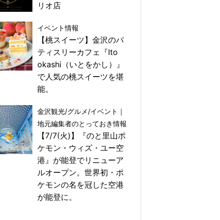
リオ店
イベント情報
【桃スイーツ】金沢のパ
ティスリーカフェ『Ito
okashi（いとをかし）』
で人気の桃スイーツを堪
能。
金沢観光/グルメ/イベント｜
地元編集者のとっておき情報
【7/7(火)】『のと里山ポ
ケモン・ウィズ・ユー空
港』が能登でリニューア
ルオープン。世界初・ポ
ケモンの名を冠した空港
が能登に。