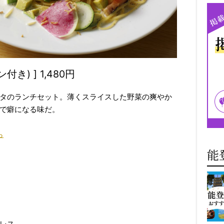
) ] 1,480円
タのランチセット。薄くスライスした野菜の爽やか
で癖になる味だ。
ら
能
レス