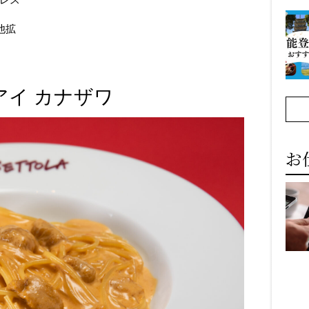
、他拡
アイ カナザワ
お