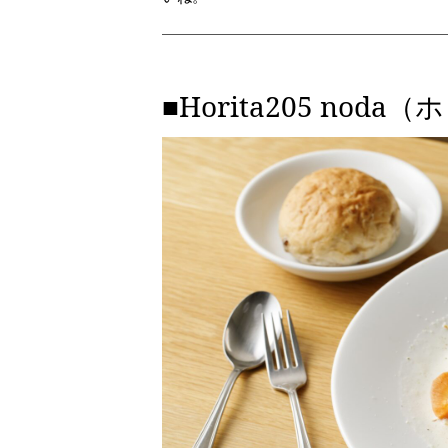
■Horita205 nod