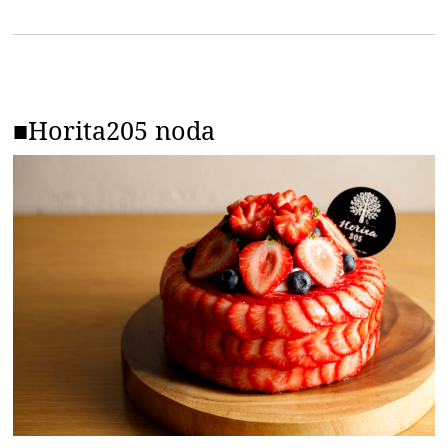
■Horita205 noda