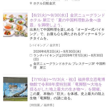
ホテル日航金沢
【6/2(火)〜9/30(水)】金沢ニューグランド
ホテル 犀江で「夏の中国料理飲み食べ放
題」を満喫しよう。
出来たて中国料理を楽しめる「オーダー式バイキ
ング」で、お腹も心も満たされるディナー＆ラン
チタイムを。
[
バイキング
／
金沢市
]
2026年6月2日(火)～9月30日(水)
ランチバイキングは2026年7月1日(水)～8月30日
(日)
金沢ニューグランドホテル プレステージ3F 中国料
理 犀江
【7/10(金)〜11/3(火・祝)】福井県立恐竜博
物館で令和8年度特別展「竜脚類〜大地を
揺るがした地上最大の生き物〜」を開催。
この夏、本物の「巨大」を体感。史上最大の陸上
生物「竜脚類」の謎に迫る。
[
特別展
／
福井県
]