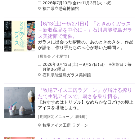
2026年7月10日(金)〜11月3日(火・祝)
福井県立恐竜博物館
【6/13(土)〜9/27(日)】「ときめくガラス
－新収蔵品を中心に－」石川県能登島ガラ
ス美術館で開催。
ガラスに出会った瞬間の、あのときめきを。作品
が語る、作り手たちの＜心が動いた瞬間＞。
[
展覧会
／
七尾市
]
2026年6月13日(土)～9月27日(日) ※休館日：毎
月第3火曜日
石川県能登島ガラス美術館
『牧場アイス工房ラグーン』が届ける搾り
たて生乳アイスで、暑さを乗り切る。
【おすすめはトリプル】なめらかな口どけの極上
アイスを堪能しよう。
[
期間限定メニュー
／
津幡町
]
牧場アイス工房 ラグーン