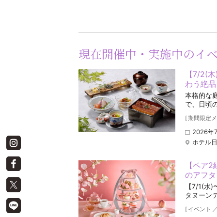
現在開催中・実施中のイ
【7/2(
わう絶品
本格的な
で、日頃
[
期間限定メ
2026年
ホテル
【ペア2
のアフタヌ
【7/1(
タヌーン
[
イベント