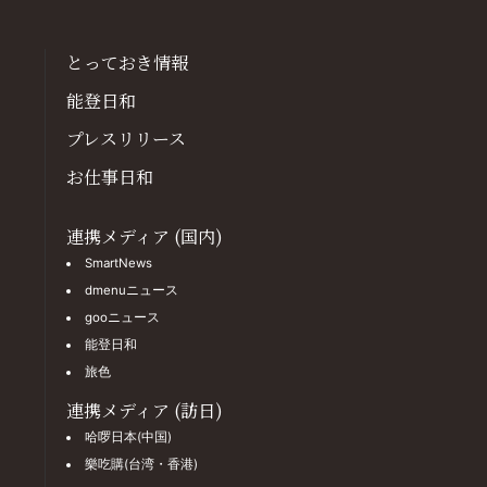
とっておき情報
能登日和
プレスリリース
お仕事日和
連携メディア (国内)
SmartNews
dmenuニュース
gooニュース
能登日和
旅色
連携メディア (訪日)
哈啰日本(中国)
樂吃購(台湾・香港)