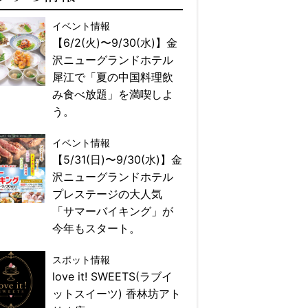
イベント情報
【6/2(火)〜9/30(水)】金
沢ニューグランドホテル
犀江で「夏の中国料理飲
み食べ放題」を満喫しよ
う。
イベント情報
【5/31(日)〜9/30(水)】金
沢ニューグランドホテル
プレステージの大人気
「サマーバイキング」が
今年もスタート。
スポット情報
love it! SWEETS(ラブイ
ットスイーツ) 香林坊アト