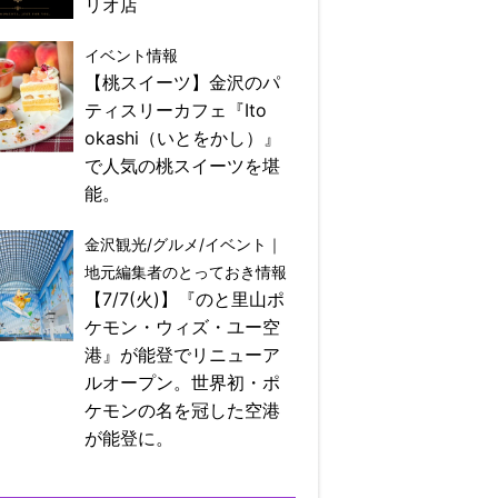
リオ店
イベント情報
【桃スイーツ】金沢のパ
ティスリーカフェ『Ito
okashi（いとをかし）』
で人気の桃スイーツを堪
能。
金沢観光/グルメ/イベント｜
地元編集者のとっておき情報
【7/7(火)】『のと里山ポ
ケモン・ウィズ・ユー空
港』が能登でリニューア
ルオープン。世界初・ポ
ケモンの名を冠した空港
が能登に。