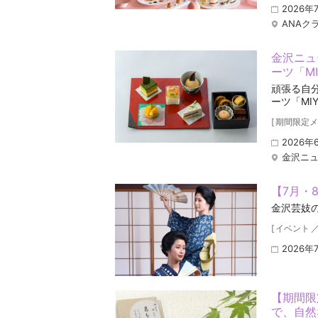
2026年
ANAク
金沢ニュ
ーツ「M
頑張る自
ーツ「MIY
[
期間限定メ
2026年
金沢ニ
【7月・
金沢芸妓
[
イベント
2026年
【期間限
で、自然