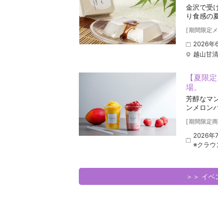
金沢で受
り食感の
[
期間限定メ
2026年
越山甘清
【夏限定
場。
芳醇なマ
ンメロン
[
期間限定商
2026年
※クラウ
＞＞ イ