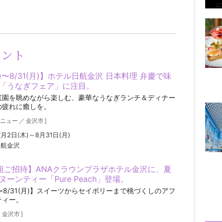
ベント
木)〜8/31(月)】ホテル日航金沢 日本料理 弁慶で味
「うなぎフェア」に注目。
庭園を眺めながら楽しむ、豪華なうなぎランチ＆ディナー
の疲れに癒しを。
ニュー
／
金沢市
]
7月2日(木)～8月31日(月)
日航金沢
組ご招待】ANAクラウンプラザホテル金沢に、夏
ーンティー「Pure Peach」登場。
水)〜8/31(月)】スイーツからセイボリーまで桃づくしのアフ
ティー。
／
金沢市
]