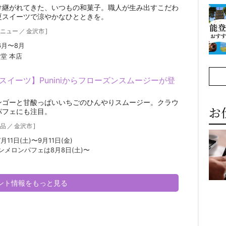
け継がれてきた、いつもの和菓子。職人が生み出すこだわ
夏スイーツで涼やかなひとときを。
ニュー
／
金沢市
]
6月〜8月
堂 本店
スイーツ】Puniniからフローズンスムージーが登
ンゴーと甘酸っぱいいちごのひんやりスムージー。クラウ
お
パフェにも注目。
品
／
金沢市
]
7月11日(土)〜9月11日(金)
ンメロンパフェは8月8日(土)〜
ベント情報をもっと見る