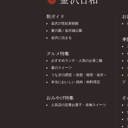
旅ガイド
お
金沢21世紀美術館
兼六園／金沢城公園
金沢に泊まる
季
グルメ特集
おすすめランチ・人気のお昼ご飯
夏のスイーツ
うなぎの誘惑 ～加賀・能登・金沢～
本当においしい 焼肉・肉料理店
プ
おみやげ特集
そ
人気店の定番お菓子・名物スイーツ