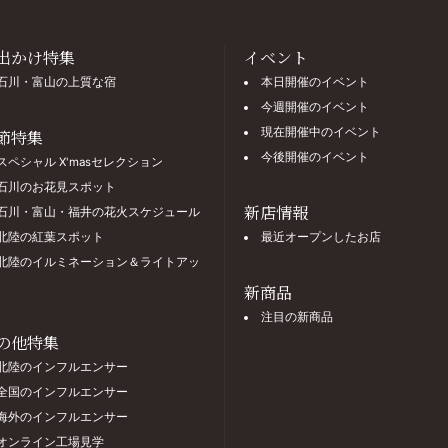
出かけ特集
イベント
石川・富山の上質な宿
本日開催のイベント
今週開催のイベント
現在開催中のイベント
節特集
今後開催のイベント
スペシャル X'masセレクション
石川のお花見スポット
新店情報
石川・富山・福井の花火スケジュール
北陸の紅葉スポット
最近オープンしたお店
北陸のイルミネーション＆ライトアッ
新商品
注目の新商品
の他特集
北陸のインフルエンサー
全国のインフルエンサー
海外のインフルエンサー
オンライン工場見学