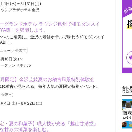
7月1日(水)〜8月31日(月)
ラウンプラザホテル金沢
ーグランドホテル ラウンジ遠州で和モダンスイ
IYABI」を堪能しよう。
分へのご褒美に。金沢の老舗ホテルで味わう和モダンスイ
ABI」。
ニュー
／
金沢市
]
6月16日(火)〜
ューグランドホテル
8月限定】金沢芸妓夏のお稽古風景特別体験会
のお稽古が見られる、毎年人気の夏限定特別イベント。
能
／
金沢市
]
7月4日(土)～8月22日(土)
定・夏の和菓子】職人技が光る『越山甘清堂』
な甘みの涼菓を楽しむ。