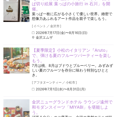
ぱ切り絵展 葉っぱの小旅行 in 石川」を開
催。
葉っぱ一枚に広がる小さくて優しい世界。緻密で
想像力あふれるアート作品を親子で楽しもう。
[
イベント
／
金沢市
]
2026年7月17日(金)〜8月16日(日)
金沢エムザ
【夏季限定】小松のイタリアン『Aruto』
で、弾ける夏のフルーツパーティーを楽し
もう。
7月は桃、8月はブドウとブルーベリー。みずみず
しい夏のフルーツを存分に味わう特別なひとと
き。
[
アフタヌーンティー
／
小松市
]
2026年7月1日(水)〜8月31日(月)
金沢ニューグランドホテル ラウンジ遠州で
和モダンスイーツ「MIYABI」を堪能しよ
う。