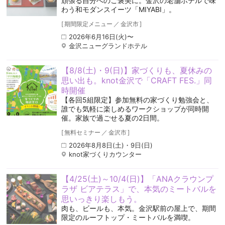
頑張る自分へのご褒美に。金沢の老舗ホテルで味
わう和モダンスイーツ「MIYABI」。
[
期間限定メニュー
／
金沢市
]
2026年6月16日(火)〜
金沢ニューグランドホテル
【8/8(土)・9(日)】家づくりも、夏休みの
思い出も。knot金沢で「CRAFT FES.」同
時開催
【各回5組限定】参加無料の家づくり勉強会と、
誰でも気軽に楽しめるワークショップが同時開
催。家族で過ごせる夏の2日間。
[
無料セミナー
／
金沢市
]
2026年8月8日(土)・9日(日)
knot家づくりカウンター
【4/25(土)～10/4(日)】「ANAクラウンプ
ラザ ビアテラス」で、本気のミートバルを
思いっきり楽しもう。
肉も、ビールも、本気。金沢駅前の屋上で、期間
限定のルーフトップ・ミートバルを満喫。