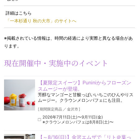
詳細はこちら
「一本杉通り 秋の大市」のサイトへ
※掲載されている情報は、時間の経過により実際と異なる場合があ
ります。
現在開催中・実施中のイベント
【夏限定スイーツ】Puniniからフローズン
スムージーが登場。
芳醇なマンゴーと甘酸っぱいいちごのひんやりス
ムージー。クラウンメロンパフェにも注目。
[
期間限定商品
／
金沢市
]
2026年7月11日(土)〜9月11日(金)
※クラウンメロンパフェは8月8日(土)〜
【～8/16(日)】金沢エムザで「リト＠葉っ