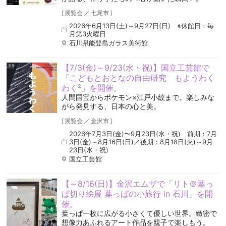
[
展覧会
／
七尾市
]
2026年6月13日(土)～9月27日(日) ※休館日：毎
月第3火曜日
石川県能登島ガラス美術館
【7/3(金)～9/23(水・祝)】国立工芸館で
「こどもとおとなの自由研究 もようわく
わく²」を開催。
人間国宝からポケモン×江戸小紋まで。楽しみな
がら発見する、日本の心と美。
[
展覧会
／
金沢市
]
2026年7月3日(金)〜9月23日(水・祝) 前期：7月
3日(金)～8月16日(日)／後期：8月18日(火)～9月
23日(水・祝)
国立工芸館
【～8/16(日)】金沢エムザで「リト＠葉っ
ぱ切り絵展 葉っぱの小旅行 in 石川」を開
催。
葉っぱ一枚に広がる小さくて優しい世界。緻密で
想像力あふれるアート作品を親子で楽しもう。