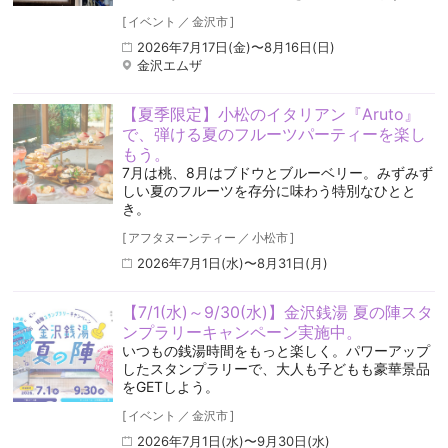
[
イベント
／
金沢市
]
2026年7月17日(金)〜8月16日(日)
金沢エムザ
【夏季限定】小松のイタリアン『Aruto』
で、弾ける夏のフルーツパーティーを楽し
もう。
7月は桃、8月はブドウとブルーベリー。みずみず
しい夏のフルーツを存分に味わう特別なひとと
き。
[
アフタヌーンティー
／
小松市
]
2026年7月1日(水)〜8月31日(月)
【7/1(水)～9/30(水)】金沢銭湯 夏の陣スタ
ンプラリーキャンペーン実施中。
いつもの銭湯時間をもっと楽しく。パワーアップ
したスタンプラリーで、大人も子どもも豪華景品
をGETしよう。
[
イベント
／
金沢市
]
2026年7月1日(水)〜9月30日(水)