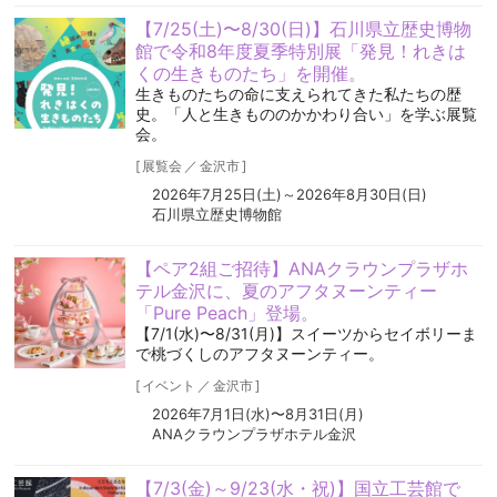
【7/25(土)〜8/30(日)】石川県立歴史博物
館で令和8年度夏季特別展「発見！れきは
くの生きものたち」を開催。
生きものたちの命に支えられてきた私たちの歴
史。「人と生きもののかかわり合い」を学ぶ展覧
会。
[
展覧会
／
金沢市
]
2026年7月25日(土)～2026年8月30日(日)
石川県立歴史博物館
【ペア2組ご招待】ANAクラウンプラザホ
テル金沢に、夏のアフタヌーンティー
「Pure Peach」登場。
【7/1(水)〜8/31(月)】スイーツからセイボリーま
で桃づくしのアフタヌーンティー。
[
イベント
／
金沢市
]
2026年7月1日(水)〜8月31日(月)
ANAクラウンプラザホテル金沢
【7/3(金)～9/23(水・祝)】国立工芸館で