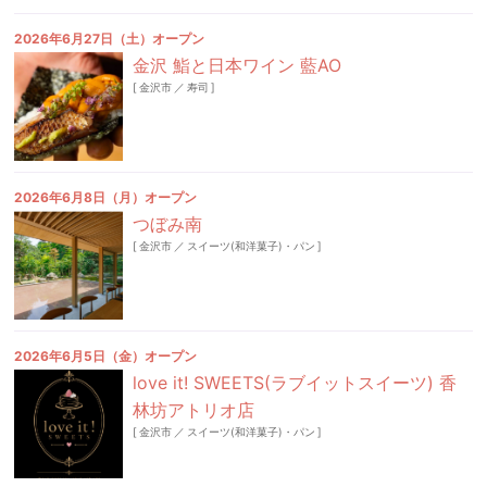
2026年6月27日（土）オープン
金沢 鮨と日本ワイン 藍AO
[
金沢市
／
寿司
]
2026年6月8日（月）オープン
つぼみ南
[
金沢市
／
スイーツ(和洋菓子)・パン
]
2026年6月5日（金）オープン
love it! SWEETS(ラブイットスイーツ) 香
林坊アトリオ店
[
金沢市
／
スイーツ(和洋菓子)・パン
]