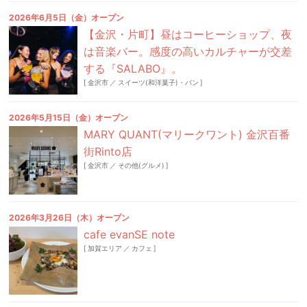
2026年6月5日（金）オープン
【金沢・片町】昼はコーヒーショップ、夜
は音楽バー。感度の高いカルチャーが交差
する『SALABO』。
[
金沢市
／
スイーツ(和洋菓子)・パン
]
2026年5月15日（金）オープン
MARY QUANT(マリークワント) 金沢百番
街Rinto店
[
金沢市
／
その他(グルメ)
]
2026年3月26日（木）オープン
cafe evanSE note
[
加賀エリア
／
カフェ
]