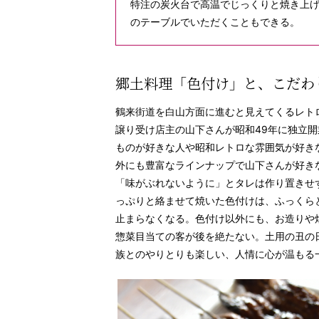
特注の炭火台で高温でじっくりと焼き上
のテーブルでいただくこともできる。
郷土料理「色付け」と、こだわ
鶴来街道を白山方面に進むと見えてくるレト
譲り受け店主の山下さんが昭和49年に独立
ものが好きな人や昭和レトロな雰囲気が好き
外にも豊富なラインナップで山下さんが好き
「味がぶれないように」とタレは作り置きせ
っぷりと絡ませて焼いた色付けは、ふっくら
止まらなくなる。色付け以外にも、お造りや
惣菜目当ての客が後を絶たない。土用の丑の日
族とのやりとりも楽しい、人情に心が温もる