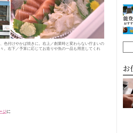
、色付けやかば焼きに。右上／創業時と変わらない佇まいの
々。右下／予算に応じてお造りや魚の一品も用意してくれ
お
ージ
に