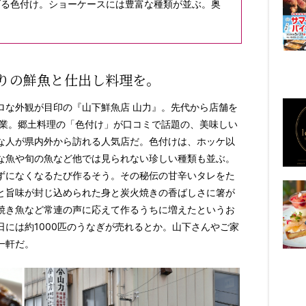
げる色付け。ショーケースには豊富な種類が並ぶ。奥
りの鮮魚と仕出し料理を。
ロな外観が目印の『山下鮮魚店 山力』。先代から店舗を
開業。郷土料理の「色付け」が口コミで話題の、美味しい
な人が県内外から訪れる人気店だ。色付けは、ホッケ以
な魚や旬の魚など他では見られない珍しい種類も並ぶ。
ずになくなるたび作るそう。その秘伝の甘辛いタレをた
と旨味が封じ込められた身と炭火焼きの香ばしさに箸が
焼き魚など常連の声に応えて作るうちに増えたというお
には約1000匹のうなぎが売れるとか。山下さんやご家
一軒だ。