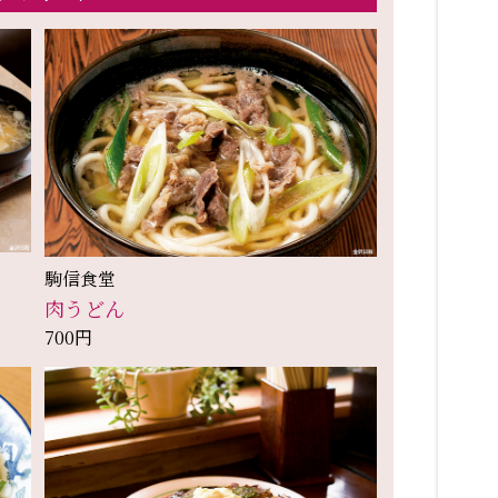
駒信食堂
肉うどん
700円