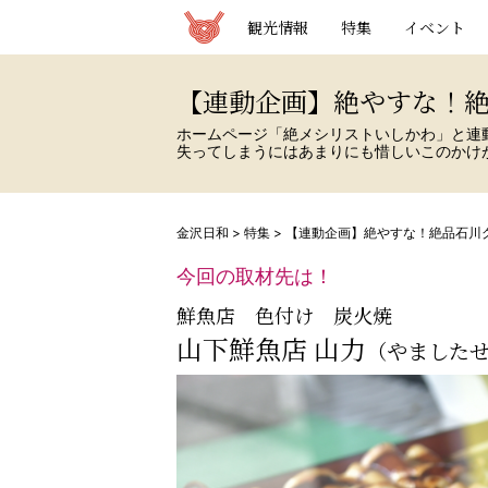
観光情報サイト 金沢日和
観光情報
特集
イベント
【連動企画】絶やすな！絶
ホームページ「絶メシリストいしかわ」と連
失ってしまうにはあまりにも惜しいこのかけ
金沢日和
>
特集
>
【連動企画】絶やすな！絶品石川
今回の取材先は！
鮮魚店 色付け 炭火焼
山下鮮魚店 山力
（やました