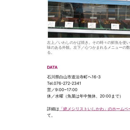
左上／いわしのかば焼き。その時々の鮮魚を使い
味のある外観。左下／心つかまれるメニューの数
る。
DATA
石川県白山市道法寺町ヘ16-3
Tel.076-272-2341
営／9:00~17:00
休／水曜（魚屋は年中無休、20:00まで）
詳細は
「絶メシリストいしかわ」のホームペ
て。