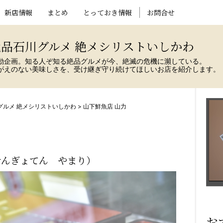
新店情報
まとめ
とっておき情報
お問合せ
品石川グルメ 絶メシリストいしかわ
動企画。知る人ぞ知る絶品グルメが今、絶滅の危機に瀕している。
がえのない美味しさを、受け継ぎ守り続けてほしいお店を紹介します。
グルメ 絶メシリストいしかわ
>
山下鮮魚店 山力
せんぎょてん やまり）
お