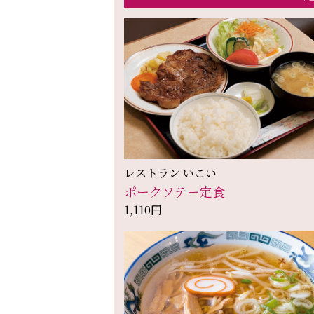
レストラン いこい
ポークソテー定食
1,110円