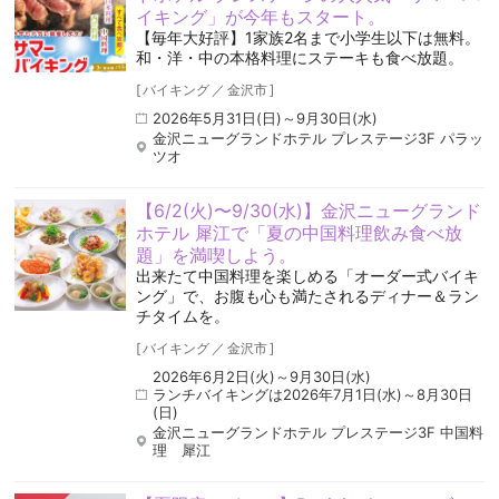
イキング」が今年もスタート。
【毎年大好評】1家族2名まで小学生以下は無料。
和・洋・中の本格料理にステーキも食べ放題。
[
バイキング
／
金沢市
]
2026年5月31日(日)～9月30日(水)
金沢ニューグランドホテル プレステージ3F パラッ
ツオ
【6/2(火)〜9/30(水)】金沢ニューグランド
ホテル 犀江で「夏の中国料理飲み食べ放
題」を満喫しよう。
出来たて中国料理を楽しめる「オーダー式バイキ
ング」で、お腹も心も満たされるディナー＆ラン
チタイムを。
[
バイキング
／
金沢市
]
2026年6月2日(火)～9月30日(水)
ランチバイキングは2026年7月1日(水)～8月30日
(日)
金沢ニューグランドホテル プレステージ3F 中国料
理 犀江