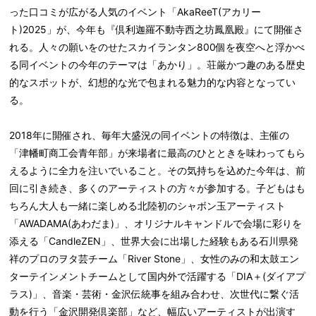
った口コミが広がる人気のイベント「AkaReeT(アカリー
ト)2025」が、今年も『倶利迦羅不動寺西之坊鳳凰殿』にて開催さ
れる。人々の願いをのせたスカイランタン800個を夜空へと浮かべ
る同イベントの今年のテーマは「あかり」。荘厳かつ趣のある歴史
的なスポットが、幻想的な光で包まれる魅力的な内容となってい
る。
2018年に開催され、毎年大盛況の同イベントの特徴は、主催の
「津幡町商工会青年部」が来場者に最高のひとときを味わってもら
えるように全力を注いでいること。その気持ちを込めた今年は、前
回に引き続き、多くのアーティストの方々が参加する。子どもはも
ちろん大人も一緒に楽しめる北陸初のシャボン玉アーティスト
「AWADAMA(あわだま)」、オリジナルキャンドルで会場に彩りを
添える「CandleZEN」、世界大会に出場した経験もある石川県発
祥のプロのヲタ芸チーム「River Stone」、女性のみの和太鼓エン
ターテインメントチームとして国内外で活躍する「DIA＋(ダイアプ
ラス)」、音楽・芸術・金沢伝統事を組み合わせ、次世代に繋ぐ活
動を行う「金沢開発倶楽部」など、幅広いアーティストが出演す