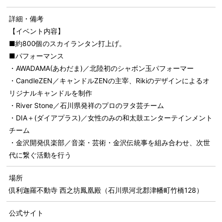
詳細・備考
【イベント内容】
■約800個のスカイランタン打上げ。
■パフォーマンス
・AWADAMA(あわだま)／北陸初のシャボン玉パフォーマー
・CandleZEN／キャンドルZENの主宰、Rikiのデザインによるオ
リジナルキャンドルを制作
・River Stone／石川県発祥のプロのヲタ芸チーム
・DIA＋(ダイアプラス)／女性のみの和太鼓エンターテインメント
チーム
・金沢開発倶楽部／音楽・芸術・金沢伝統事を組み合わせ、次世
代に繋ぐ活動を行う
場所
倶利迦羅不動寺 西之坊鳳凰殿（石川県河北郡津幡町竹橋128）
公式サイト