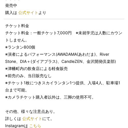
発売中
購入は
公式サイト
より
チケット料金
チケット料金：一般チケット7,000円 ※未就学児は人数にカウン
トしません。
※ランタン800個
※演者によるパフォーマンス(AWADAMA(あわだま)、River
Stone、DIA＋(ダイアプラス)、CandleZEN、金沢開発倶楽部)
※津幡町内の飲食店による軽食販売
※前売のみ、当日販売なし
※チケット1枚につきスカイランタン1つ提供、入場4人、駐車場1
台まで可能。
※カメラチケット購入者以外は、三脚の使用不可。
その他、様々な注意点あり。
詳しくは
公式サイト
にて。
Instagramは
こちら