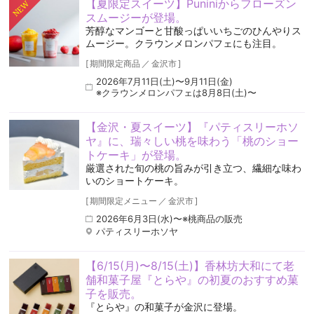
【夏限定スイーツ】Puniniからフローズン
NEW
スムージーが登場。
芳醇なマンゴーと甘酸っぱいいちごのひんやりス
ムージー。クラウンメロンパフェにも注目。
[
期間限定商品
／
金沢市
]
2026年7月11日(土)〜9月11日(金)
※クラウンメロンパフェは8月8日(土)〜
【金沢・夏スイーツ】『パティスリーホソ
ヤ』に、瑞々しい桃を味わう「桃のショー
トケーキ」が登場。
厳選された旬の桃の旨みが引き立つ、繊細な味わ
いのショートケーキ。
[
期間限定メニュー
／
金沢市
]
2026年6月3日(水)〜※桃商品の販売
パティスリーホソヤ
【6/15(月)〜8/15(土)】香林坊大和にて老
舗和菓子屋『とらや』の初夏のおすすめ菓
子を販売。
『とらや』の和菓子が金沢に登場。