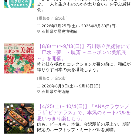
史。「人と生きもののかかわり合い」を学ぶ展覧
会。
[
展覧会
／
金沢市
]
2026年7月25日(土)～2026年8月30日(日)
石川県立歴史博物館
【8/8(土)〜9/13(日)】石川県立美術館にて
「巴水・夢二・暁斎 ～ニッポンの美紙展
～」を開催。
粋と技を極めたコレクションが目の前に。和紙が
織りなす日本の美を堪能しよう。
[
展覧会
／
金沢市
]
2026年8月8日(土)～9月13日(日)
石川県立美術館
【4/25(土)～10/4(日)】「ANAクラウンプ
ラザ ビアテラス」で、本気のミートバルを
思いっきり楽しもう。
肉も、ビールも、本気。金沢駅前の屋上で、期間
限定のルーフトップ・ミートバルを満喫。