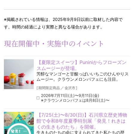
※掲載されている情報は、2025年9月9日以前に取材した内容で
す。時間の経過により実際と異なる場合があります。
現在開催中・実施中のイベント
【夏限定スイーツ】Puniniからフローズン
スムージーが登場。
芳醇なマンゴーと甘酸っぱいいちごのひんやりス
ムージー。クラウンメロンパフェにも注目。
[
期間限定商品
／
金沢市
]
2026年7月11日(土)〜9月11日(金)
※クラウンメロンパフェは8月8日(土)〜
【7/25(土)〜8/30(日)】石川県立歴史博物
館で令和8年度夏季特別展「発見！れきは
くの生きものたち」を開催。
生きものたちの命に支えられてきた私たちの歴