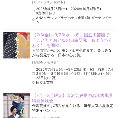
[
ビアテラス
／
金沢市
]
2026年4月25日(土)～2026年10月4日(日)
※定休日あり
ANAクラウンプラザホテル金沢4階 ガーデンドー
ム
【7/3(金)～9/23(水・祝)】国立工芸館で
「こどもとおとなの自由研究 もようわく
わく²」を開催。
人間国宝からポケモン×江戸小紋まで。楽しみな
がら発見する、日本の心と美。
[
展覧会
／
金沢市
]
2026年7月3日(金)〜9月23日(水・祝) 前期：7月
3日(金)～8月16日(日)／後期：8月18日(火)～9月
23日(水・祝)
国立工芸館
【7月・8月限定】金沢芸妓夏のお稽古風景
特別体験会
金沢芸妓のお稽古が見られる、毎年人気の夏限定
特別イベント。
[
イベント
／
金沢市
]