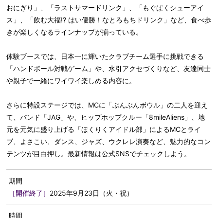
おにぎり」、「ラストサマードリンク」、「もぐぱくシューアイ
ス」、「飲む大福!? はい優勝！なとろもちドリンク」など、食べ歩
きが楽しくなるラインナップが揃っている。
体験ブースでは、日本一に輝いたクラブチーム選手に挑戦できる
「ハンドボール対戦ゲーム」や、水引アクセづくりなど、友達同士
や親子で一緒にワイワイ楽しめる内容に。
さらに特設ステージでは、MCに「ぶんぶんボウル」の二人を迎え
て、バンド「JAG」や、ヒップホップクルー「8mileAliens」、地
元を元気に盛り上げる「ほくりくアイドル部」によるMCとライ
ブ、よさこい、ダンス、ジャズ、ウクレレ演奏など、魅力的なコン
テンツが目白押し。最新情報は公式SNSでチェックしよう。
期間
［開催終了］
2025年9月23日（火・祝）
時間