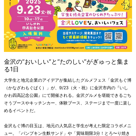
金沢の“おいしい”と“たのしい”がぎゅっと集ま
る1日
大学生と地元企業のアイデアが集結したグルメフェス「金沢もぐ博
（かなざわもぐぱく）」が、9/23（火・祝）に金沢市内の『いし
かわ四高記念公園』にて開催される。金沢グルメを堪能できるごち
そうブースやキッチンカー、体験ブース、ステージまで一度に楽し
めるイベントだ。
金沢もぐ博の目玉は、地元の人気店と学生が考えた限定コラボメニ
ュー。「パンプキン生麩サンド」や「賞味期限3分！とろ〜り焼き