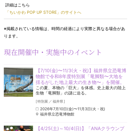
詳細はこちら
「ちいかわ POP UP STORE​」のサイトへ
※掲載されている情報は、時間の経過により実際と異なる場合があ
ります。
現在開催中・実施中のイベント
【7/10(金)〜11/3(火・祝)】福井県立恐竜博
物館で令和8年度特別展「竜脚類〜大地を
揺るがした地上最大の生き物〜」を開催。
この夏、本物の「巨大」を体感。史上最大の陸上
生物「竜脚類」の謎に迫る。
[
特別展
／
福井県
]
2026年7月10日(金)〜11月3日(火・祝)
福井県立恐竜博物館
【4/25(土)～10/4(日)】「ANAクラウンプ