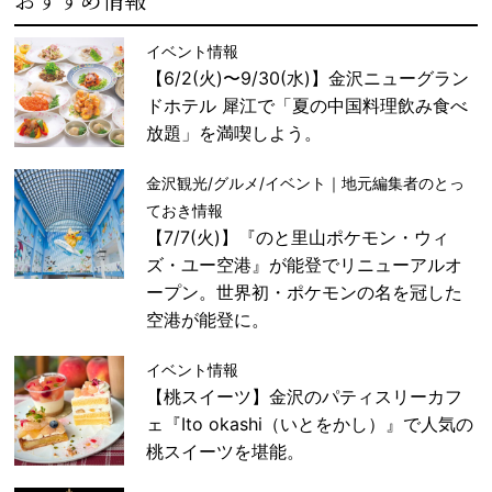
イベント情報
【6/2(火)〜9/30(水)】金沢ニューグラン
ドホテル 犀江で「夏の中国料理飲み食べ
放題」を満喫しよう。
金沢観光/グルメ/イベント｜地元編集者のとっ
ておき情報
【7/7(火)】『のと里山ポケモン・ウィ
ズ・ユー空港』が能登でリニューアルオ
ープン。世界初・ポケモンの名を冠した
空港が能登に。
イベント情報
【桃スイーツ】金沢のパティスリーカフ
ェ『Ito okashi（いとをかし）』で人気の
桃スイーツを堪能。