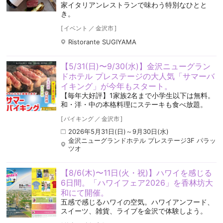
家イタリアンレストランで味わう特別なひとと
き。
[
イベント
／
金沢市
]
Ristorante SUGIYAMA
【5/31(日)〜9/30(水)】金沢ニューグラン
ドホテル プレステージの大人気「サマーバ
イキング」が今年もスタート。
【毎年大好評】1家族2名まで小学生以下は無料。
和・洋・中の本格料理にステーキも食べ放題。
[
バイキング
／
金沢市
]
2026年5月31日(日)～9月30日(水)
金沢ニューグランドホテル プレステージ3F パラッ
ツオ
【8/6(木)〜11日(火・祝)】ハワイを感じる
6日間。「ハワイフェア2026」を香林坊大
和にて開催。
五感で感じるハワイの空気️。ハワイアンフード、
スイーツ、雑貨、ライブを金沢で体験しよう。