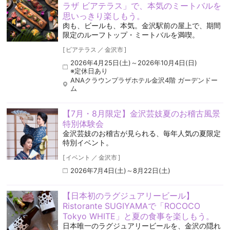
ラザ ビアテラス」で、本気のミートバルを
思いっきり楽しもう。
肉も、ビールも、本気。金沢駅前の屋上で、期間
限定のルーフトップ・ミートバルを満喫。
[
ビアテラス
／
金沢市
]
2026年4月25日(土)～2026年10月4日(日)
※定休日あり
ANAクラウンプラザホテル金沢4階 ガーデンドー
ム
【7月・8月限定】金沢芸妓夏のお稽古風景
特別体験会
金沢芸妓のお稽古が見られる、毎年人気の夏限定
特別イベント。
[
イベント
／
金沢市
]
2026年7月4日(土)～8月22日(土)
【日本初のラグジュアリービール】
Ristorante SUGIYAMAで「ROCOCO
Tokyo WHITE」と夏の食事を楽しもう。
日本唯一のラグジュアリービールを、金沢の隠れ