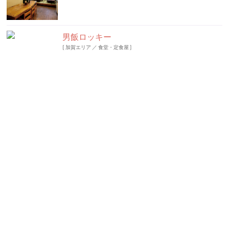
男飯ロッキー
[
加賀エリア
／
食堂・定食屋
]