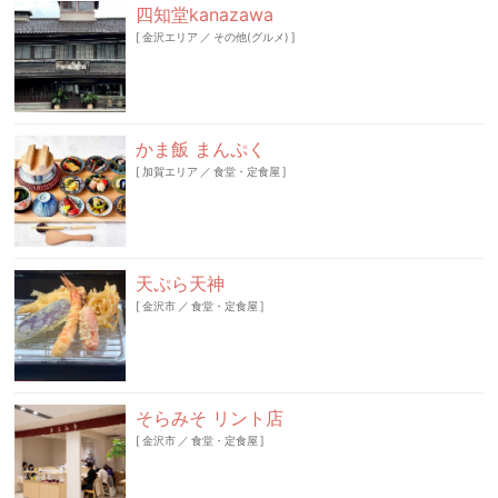
四知堂kanazawa
[
金沢エリア
／
その他(グルメ)
]
かま飯 まんぷく
[
加賀エリア
／
食堂・定食屋
]
天ぷら天神
[
金沢市
／
食堂・定食屋
]
そらみそ リント店
[
金沢市
／
食堂・定食屋
]