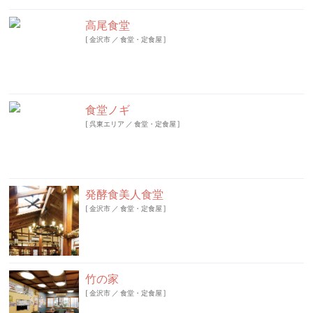
高尾食堂
[
金沢市
／
食堂・定食屋
]
食堂ノギ
[
呉東エリア
／
食堂・定食屋
]
発酵食美人食堂
[
金沢市
／
食堂・定食屋
]
竹の家
[
金沢市
／
食堂・定食屋
]