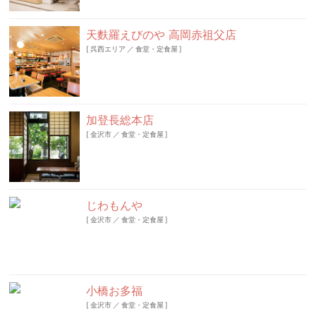
天麩羅えびのや 高岡赤祖父店
[
呉西エリア
／
食堂・定食屋
]
加登長総本店
[
金沢市
／
食堂・定食屋
]
じわもんや
[
金沢市
／
食堂・定食屋
]
小橋お多福
[
金沢市
／
食堂・定食屋
]