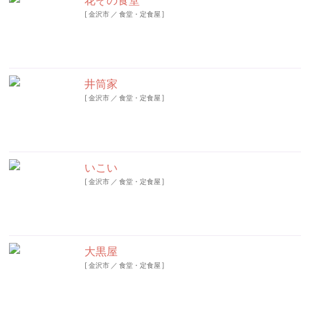
花ぞの食堂
[
金沢市
／
食堂・定食屋
]
井筒家
[
金沢市
／
食堂・定食屋
]
いこい
[
金沢市
／
食堂・定食屋
]
大黒屋
[
金沢市
／
食堂・定食屋
]